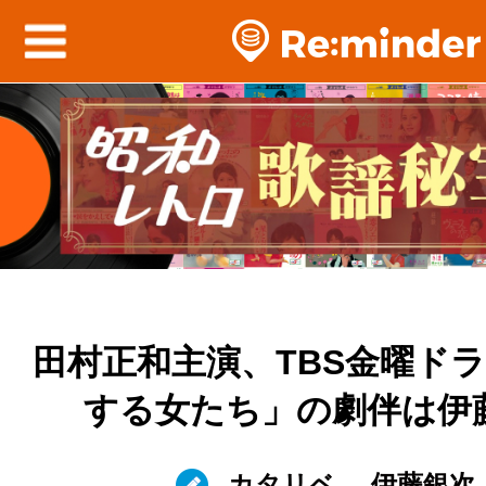
田村正和主演、TBS金曜ド
する女たち」の劇伴は伊
カタリベ
伊藤銀次