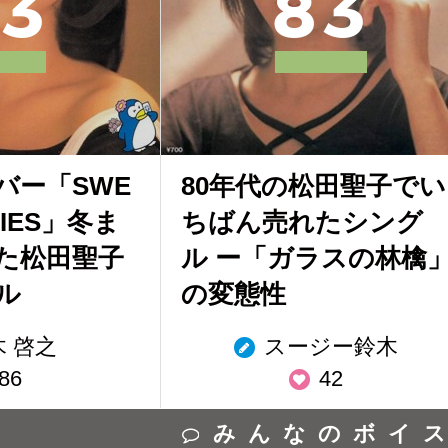
3
8
3
バー「SWE
80年代の松田聖子でい
RIES」冬ま
ちばん売れたシング
た松田聖子
ル ー「ガラスの林檎
ル
の変態性
木 啓之
スージー鈴木
86
42
みんなのボイ