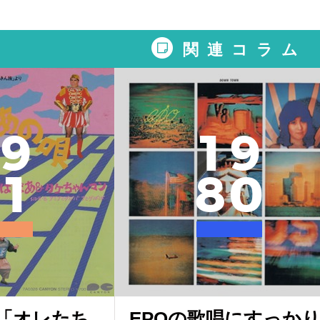
関連コラム
9
1
9
1
8
0
「オレたち
EPOの歌唱にすっか