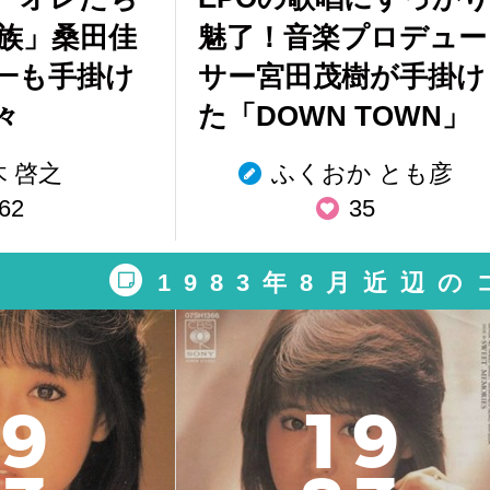
族」桑田佳
魅了！音楽プロデュー
一も手掛け
サー宮田茂樹が手掛け
々
た「DOWN TOWN」
木 啓之
ふくおか とも彦
62
35
1983年8月近辺
9
1
9