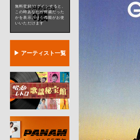
無料登録/ログインすると、
この時あなたは
この時あなたが何歳だった
0歳
かを表示させる機能がお使
いいただけます
▶ アーティスト一覧