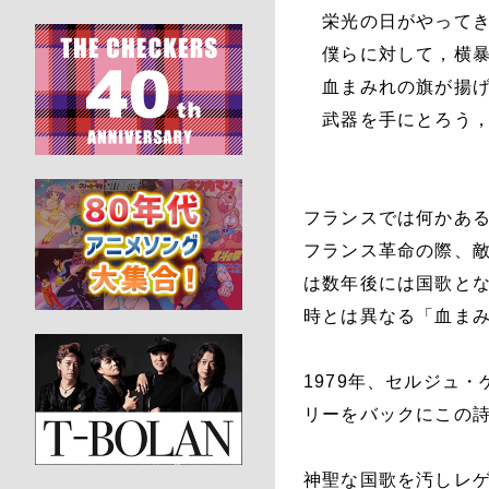
栄光の日がやって
僕らに対して，横暴
血まみれの旗が揚げ
武器を手にとろう，
フランスでは何かある
フランス革命の際、
は数年後には国歌と
時とは異なる「血ま
1979年、セルジュ
リーをバックにこの
神聖な国歌を汚しレ