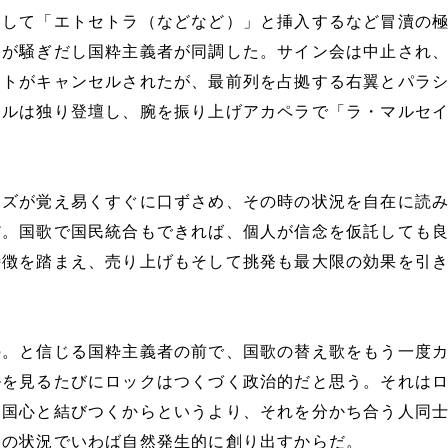
略して「エトセトラ（などなど）」と挿入するなど冒瀆の
トが騒ぎだし国粋主義者が同調した。サイン会は中止され
ートがキャンセルされたが、最前列を占拠する右翼とパラ
ールは独り登壇し、腕を振り上げアカペラで「ラ・マルセ
ーズが覚え易くすぐに口ずさめ、その時の状況を自在に読
だ。国歌で国民統合もできれば、個人が信念を仮託しても
特徴を踏まえ、売り上げもそして挑発も最大限の効果を引
の。と信じる国粋主義者の前で、国歌の替え歌をもう一度
ルを見るたびにロックはつくづく政治的だと思う。それは
愛国心と結びつくからというより、それを分かち合う人同
その状況でいわば自然発生的に創り出すからだ。