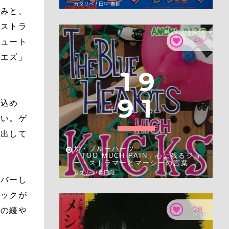
カタリベ / 田中 泰延
極みと、
、ストラ
49
シュート
イエズ」
1
9
9
1
み込め
良い。ゲ
き出して
ザ・ブルーハーツ
「TOO MUCH PAIN」心に残るジョ
ー・ストラマーとマーシーの言葉
カタリベ / 本田 隆
カバーし
ロックが
28
士の緩や