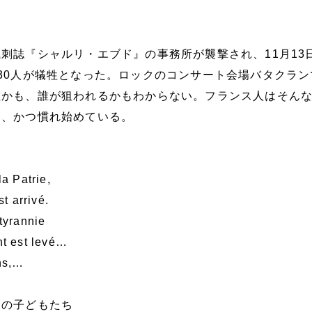
刺誌『シャルリ・エブド』の事務所が襲撃され、11月13
30人が犠牲となった。ロックのコンサート会場バタクラン
敵かも、誰が狙われるかもわからない。フランス人はそん
し、かつ慣れ始めている。
a Patrie,
t arrivé.
tyrannie
t est levé…
ns,…
の子どもたち