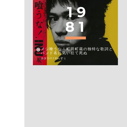
1
9
8
1
メシ喰うな！町田町蔵の独特な歌詞と
バンド名に気い狂て死ぬ
カタリベ / やっすぅ