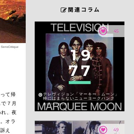
45
：
SensCritique
1
9
7
7
わって帰
テレヴィジョン「マーキー・ムーン」
枠にはまらないニューヨークパンク
スで７月
カタリベ / やっすぅ
われ、夜
だ。オラ
49
を訴え