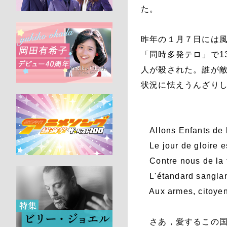
た。
昨年の１月７日には風
「同時多発テロ」で1
人が殺された。誰が
状況に怯えうんざり
Allons Enfants de l
Le jour de gloire es
Contre nous de la 
L'étandard sanglan
Aux armes, citoye
さあ，愛するこの国