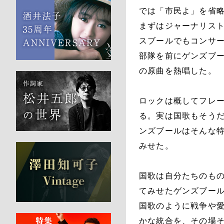
では「市民よ」を省
まずはジャーナリス
スブールでもコンサ
部隊を前にゲンズブ
の原曲を熱唱した。
ロックは概してフレ
る。実は国歌もそう
ンズブールはそんな
みせた。
国歌は自分たちのも
てみせたゲンズブー
国歌のように戦争や
かな統合を、その場