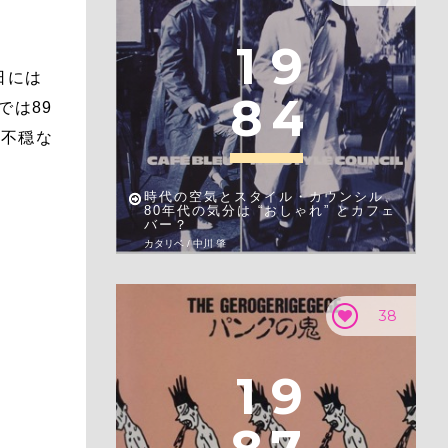
1
9
日には
8
4
では89
な不穏な
時代の空気とスタイル・カウンシル、
80年代の気分は “おしゃれ” とカフェ
バー？
カタリベ / 中川 肇
38
1
9