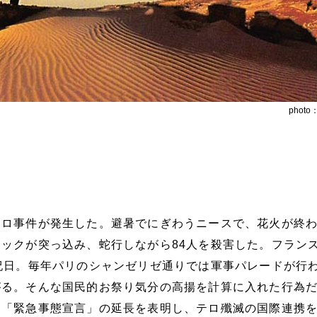
photo
テロ事件が発生した。避暑でにぎわうニースで、花火が終
ックが突っ込み、蛇行しながら84人を殺害した。フラン
祝日。毎年パリのシャンゼリゼ通りでは軍事パレードが行
がる。そんな国民的お祭り気分の高揚を計算に入れた行為
ま「緊急事態宣言」の延長を表明し、テロ殲滅の国際連携