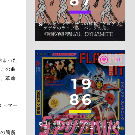
8
7
これぞインディーズの極北、ゲロゲリ
ゲゲゲのライブ盤「パンクの鬼」
カタリベ / 鳥居 淳吉
141
始まった
たこの曲
1
9
は、革命
8
6
タ・マー
田中泰延が会社を辞めたもう一つの理
由、ジグ･ジグ･スパトニックと布袋寅
泰
」の箇所