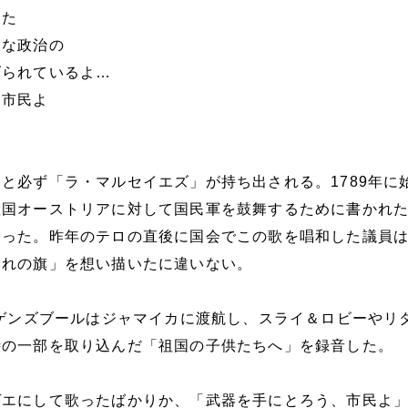
きた
な政治の
られているよ…
市民よ
と必ず「ラ・マルセイエズ」が持ち出される。1789年に
敵国オーストリアに対して国民軍を鼓舞するために書かれ
なった。昨年のテロの直後に国会でこの歌を唱和した議員
みれの旗」を想い描いたに違いない。
・ゲンズブールはジャマイカに渡航し、スライ＆ロビーやリ
詩の一部を取り込んだ「祖国の子供たちへ」を録音した。
ゲエにして歌ったばかりか、「武器を手にとろう、市民よ