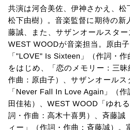
共演は河合美佐、伊神さかえ、松
松下由樹）。音楽監督に期待の新
藤誠、また、サザンオールスター
WEST WOODが音楽担当。原由
「"LOVE" Is Sixteen」（作詞
をはじめ、「恋のメモリー：三昧
作曲：原由子）、サザンオールス
「Never Fall In Love Agai
田佳祐）、WEST WOOD「ゆれ
詞・作曲：高木十喜男）、斉藤誠「
ィー」（作詞・作曲：斉藤誠）。