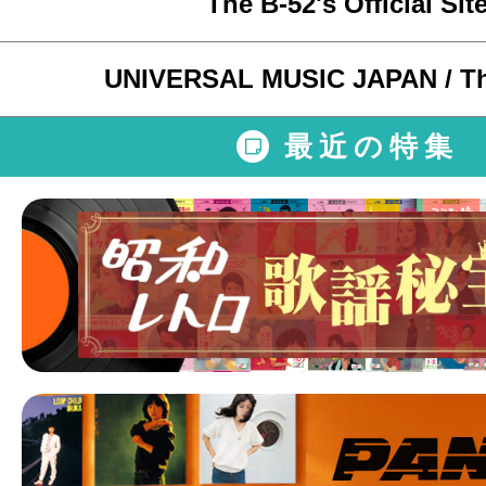
The B-52's Official Sit
UNIVERSAL MUSIC JAPAN / Th
最近の特集