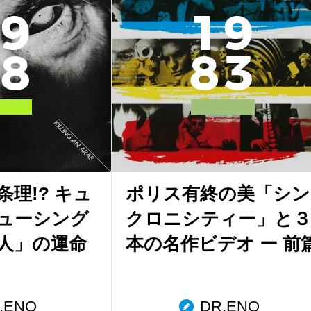
9
1
9
8
8
3
理!? キュ
ポリス有終の美「シン
ューシング
クロニシティー」と３
人」の運命
本の名作ビデオ ー 前
.ENO
DR.ENO