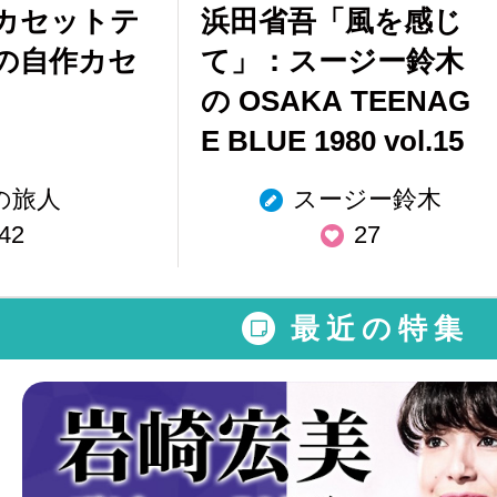
カセットテ
浜田省吾「風を感じ
の自作カセ
て」：スージー鈴木
の OSAKA TEENAG
E BLUE 1980 vol.15
の旅人
スージー鈴木
42
27
最近の特集