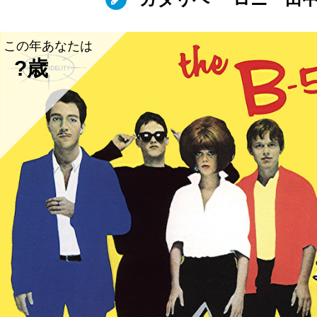
この年あなたは
?歳