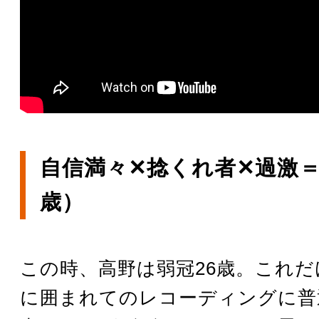
自信満々✕捻くれ者✕過激＝
歳）
この時、高野は弱冠26歳。これ
に囲まれてのレコーディングに普