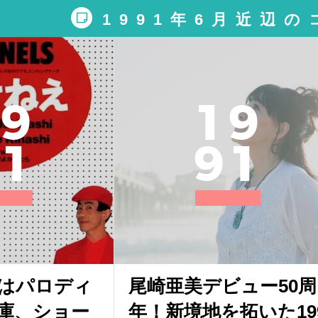
1991年6月近辺
9
1
9
1
9
1
はパロディ
尾崎亜美デビュー50周
庫、ショー
年！新境地を拓いた19