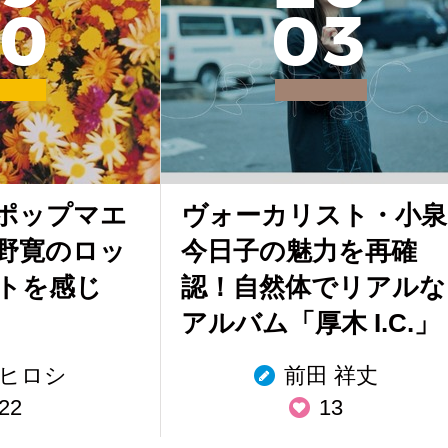
0
0
3
ポップマエ
ヴォーカリスト・小泉
野寛のロッ
今日子の魅力を再確
トを感じ
認！自然体でリアルな
アルバム「厚木 I.C.」
ヒロシ
前田 祥丈
22
13