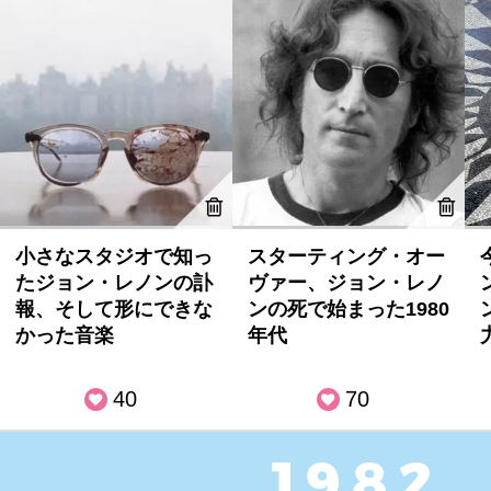
小さなスタジオで知っ
スターティング・オー
たジョン・レノンの訃
ヴァー、ジョン・レノ
報、そして形にできな
ンの死で始まった1980
かった音楽
年代
40
70