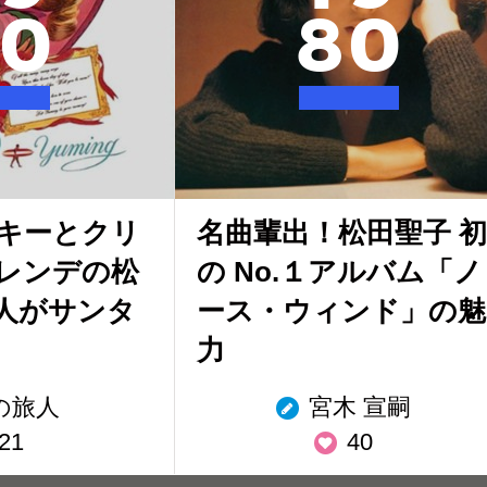
0
8
0
キーとクリ
名曲輩出！松田聖子 初
レンデの松
の No.１アルバム「ノ
人がサンタ
ース・ウィンド」の魅
力
の旅人
宮木 宣嗣
21
40