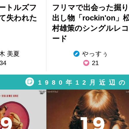
ビートルズフ
フリマで出会った掘り
て失われた
出し物「rockin'on」
村雄策のシングルレコ
ード
木 美夏
やっすぅ
34
21
1980年12月近辺
9
1
9