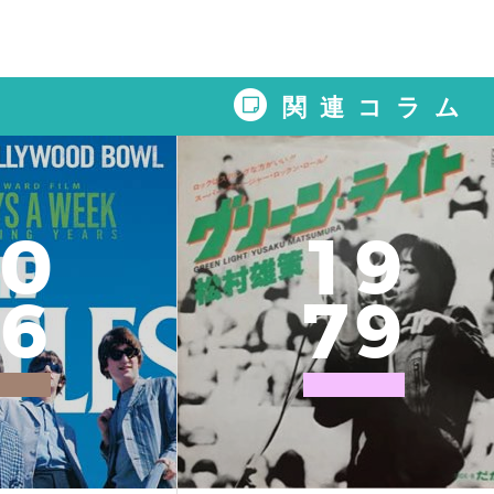
関連コラム
0
1
9
6
7
9