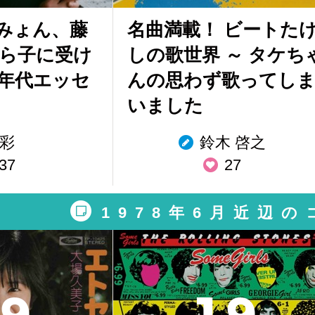
みょん、藤
名曲満載！ ビートた
から子に受け
しの歌世界 ～ タケち
0年代エッセ
んの思わず歌ってし
いました
彩
鈴木 啓之
37
27
1978年6月近辺