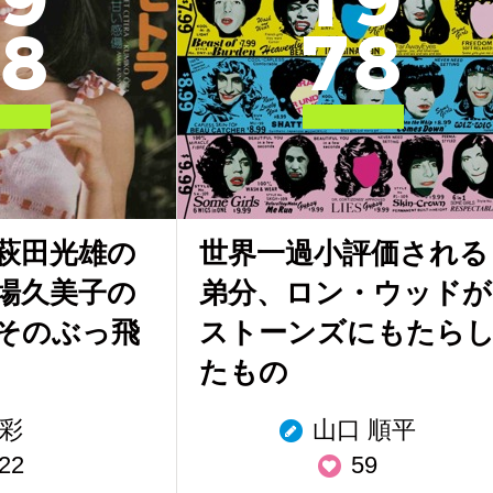
9
1
9
8
7
8
は萩田光雄の
世界一過小評価される
大場久美子の
弟分、ロン・ウッドが
そのぶっ飛
ストーンズにもたら
たもの
彩
山口 順平
22
59