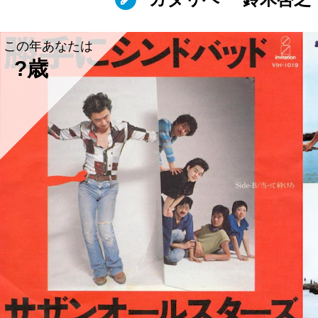
この年あなたは
?歳