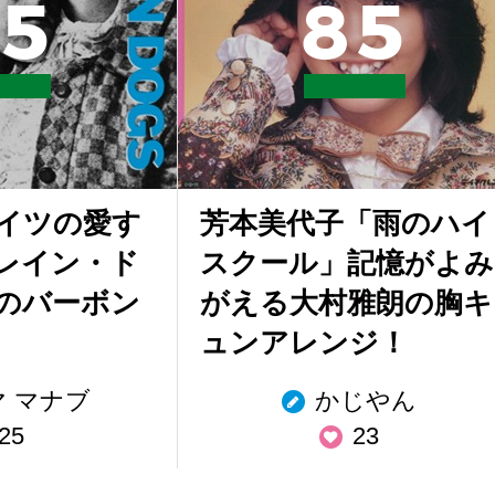
5
8
5
イツの愛す
芳本美代子「雨のハイ
レイン・ド
スクール」記憶がよみ
のバーボン
がえる大村雅朗の胸キ
ュンアレンジ！
 マナブ
かじやん
25
23