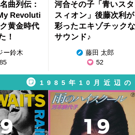
ー名曲列伝：
河合その子「青いスタ
Revoluti
スィオン」後藤次利が
ック黄金時代
彩ったエキゾチック
た！
サウンド♪
ジー鈴木
藤田 太郎
85
52
1985年10月近辺
9
1
9