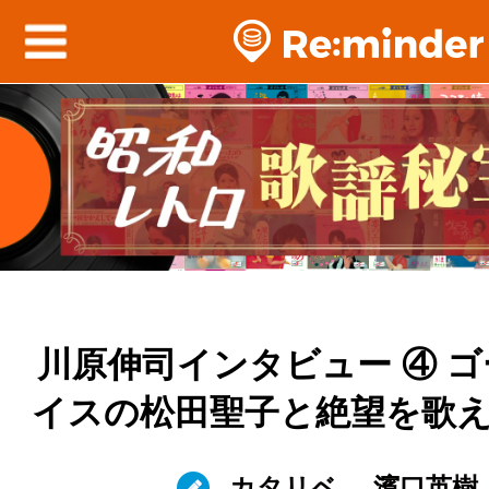
川原伸司インタビュー ④ 
イスの松田聖子と絶望を歌
カタリベ
濱口英樹