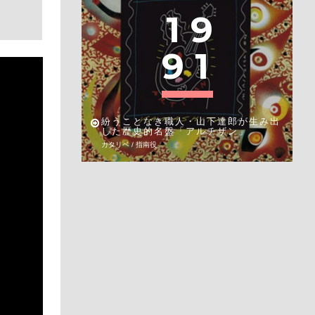
1
9
9
1
紛うことなき職人・山下達郎が生み出
した歴史的名盤「アルチザン」
カタリベ / 指南役