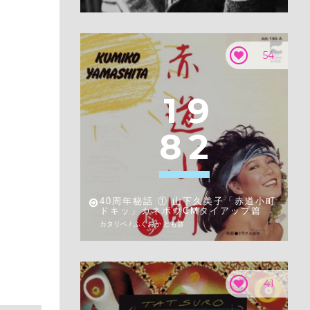
54
1
9
8
2
40周年秘話 ① 山下久美子「赤道小町
ドキッ」カネボウCMタイアップ篇
カタリベ / ふくおか とも彦
41