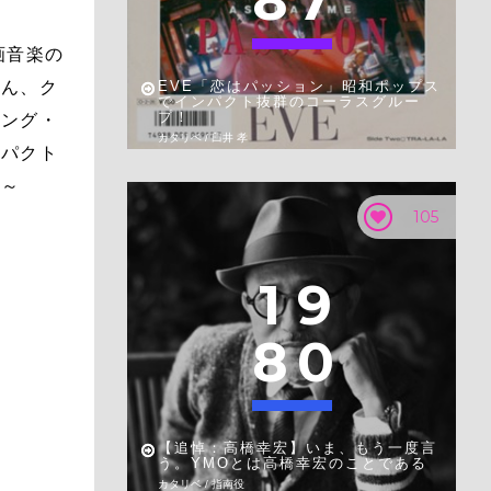
8
7
画音楽の
さん、ク
EVE「恋はパッション」昭和ポップス
でインパクト抜群のコーラスグルー
プ！
ミング・
カタリベ / 臼井 孝
ンパクト
ぁ～
105
1
9
8
0
【追悼：高橋幸宏】いま、もう一度言
う。YMOとは高橋幸宏のことである
カタリベ / 指南役