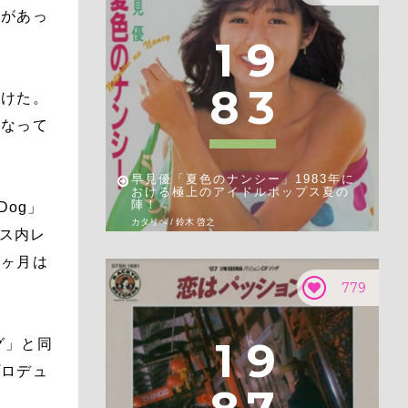
じがあっ
1
9
8
3
受けた。
くなって
早見優「夏色のナンシー」1983年に
おける極上のアイドルポップス夏の
陣！
Dog」
カタリベ / 鈴木 啓之
ラス内レ
３ヶ月は
779
1
9
グ」と同
プロデュ