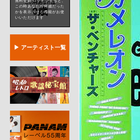
無料登録/ログインすると、
この時あなたは
この時あなたが何歳だった
0歳
かを表示させる機能がお使
いいただけます
▶ アーティスト一覧