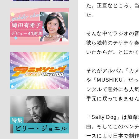
た。正直なところ、
た。
そんな中でラジオの
彼ら独特のテケテケ
いたからだ。とにか
それがアルバム『カメレオ
や「MUSHIKU」
ンタルで意外にも人
手元に戻ってきませ
「Salty Dog」
曲。そしてこのベン
ースにより日本で制