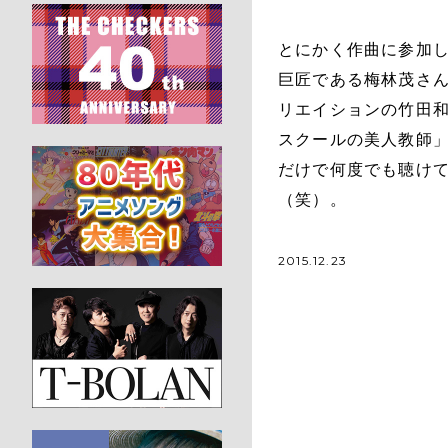
とにかく作曲に参加し
巨匠である梅林茂さ
リエイションの竹田
スクールの美人教師
だけで何度でも聴け
（笑）。
2015.12.23