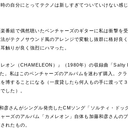
当時の自分にとってテクノは新しすぎてついていけない感
音楽番組で偶然聴いたベンチャーズのギターに私は衝撃を
奏法がテクノサウンド風のアレンジで変貌し抜群に格好良
く耳触りが良く強烈にハマった。
ン（CHAMELEON）』（1980年）の収録曲「Salty 
だった。私はこのベンチャーズのアルバムを迷わず購入。ク
気を博することになる（一度貸したら何人もの手に渡って
んでした）。
は加藤和彦さんがシングル発売したCMソング「ソルティ・ドッ
チャーズのアルバム「カメレオン」自体も加藤和彦さんの
作されたもの。