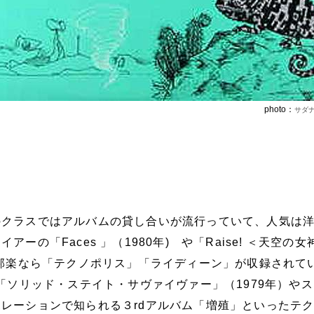
photo：
サダ
のクラスではアルバムの貸し合いが流行っていて、人気は
ーの「Faces 」（1980年) や「Raise! ＜天空の女
。邦楽なら「テクノポリス」「ライディーン」が収録されて
ム「ソリッド・ステイト・サヴァイヴァー」（1979年）や
レーションで知られる３rdアルバム「増殖」といったテ