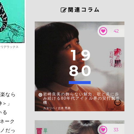
42
ナリデラックス
1
9
8
0
洋楽なら
岩崎良美の飾らない魅力、歌と共に歩
み続ける80年代アイドル界の安打製造
機
神＞」
カタリベ / 古木 秀典
いる
スネーク
33
クノだっ