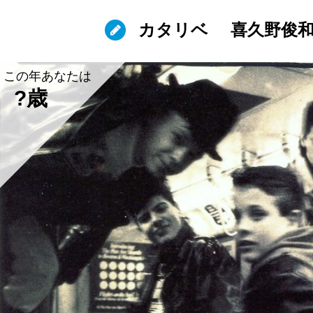
カタリベ
喜久野俊
この年あなたは
?歳