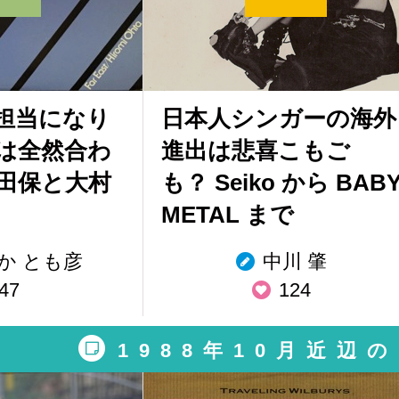
担当になり
日本人シンガーの海外
は全然合わ
進出は悲喜こもご
田保と大村
も？ Seiko から BAB
METAL まで
か とも彦
中川 肇
47
124
1988年10月近辺