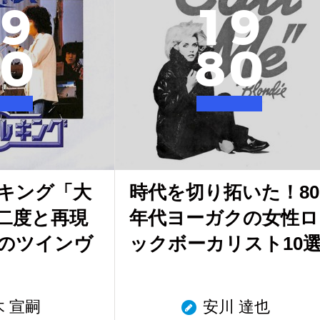
9
1
9
0
8
0
キング「大
時代を切り拓いた！80
二度と再現
年代ヨーガクの女性ロ
のツインヴ
ックボーカリスト10
木 宣嗣
安川 達也