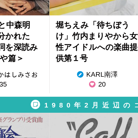
と中森明
堀ちえみ「待ちぼう
分かれた
け」竹内まりやから女
詞を深読み
性アイドルへの楽曲提
りや篇＞
供第１号
KARL南澤
︎たかはしみさお
35
20
1980年2月近辺