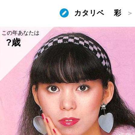
カタリベ
彩
この年あなたは
?歳