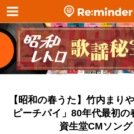
【昭和の春うた】竹内まり
ピーチパイ」80年代最初の
資生堂CMソング