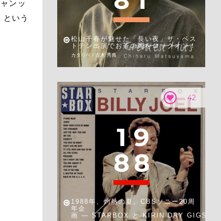
8
1
チャンッ
 という
松山千春が魅せた「長い夜」ザ・ベス
トテン出演でお茶の間をロックオン！
カタリベ / 古木 秀典
42
1
9
8
8
1988年、灼熱の夏。CBSソニー20周
年企
画 — STARBOX と KIRIN DRY GIGS