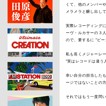
くて、他のメンバー
メラメラと醸し出し
実際レコーディングに
ーヴ・ルカサーの３
ので、要するに “ピ
私も長くメジャーレーベルで
“実はレコードは違う
幸い自分の担当した
ージではないことの
それではもう一度問