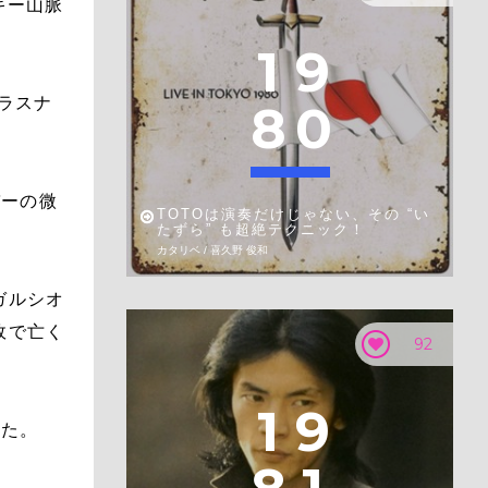
キー山脈
1
9
ブラスナ
8
0
バーの微
TOTOは演奏だけじゃない、その “い
たずら” も超絶テクニック！
カタリベ / 喜久野 俊和
ガルシオ
故で亡く
92
1
9
した。