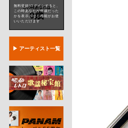
無料登録/ログインすると、
この時あなたは
この時あなたが何歳だった
0歳
かを表示させる機能がお使
いいただけます
▶ アーティスト一覧