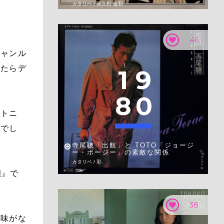
カタリベ / 喜久野 俊和
46
ジャンル
ったらデ
1
9
8
0
ットニ
ぎでし
寺尾聰「出航」と TOTO「ジョージ
ー・ポージー」の素敵な関係
カタリベ / 彩
顔』で
38
興味がな