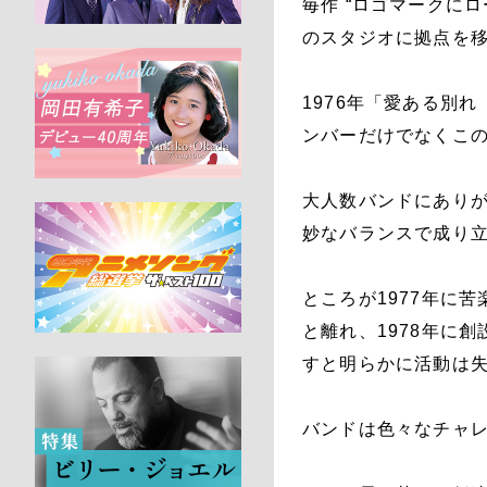
毎作 “ロゴマークに
のスタジオに拠点を
1976年「愛ある別れ（I
ンバーだけでなくこ
大人数バンドにあり
妙なバランスで成り
ところが1977年に
と離れ、1978年に
すと明らかに活動は
バンドは色々なチャ