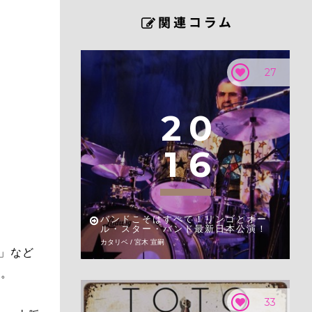
27
2
0
1
6
バンドこそはすべて！リンゴとオー
ル・スター・バンド最新日本公演！
カタリベ / 宮木 宣嗣
ク」など
す。
33