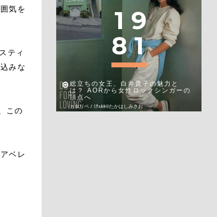
雰囲気を
1
9
8
1
スティ
ち込みな
総立ちの女王、白井貴子の魅力と
は？ AORから女性ロックシンガーの
頂点へ
カタリベ / ﾐﾁｭﾙﾙ©︎たかはしみさお
で、この
がアベレ