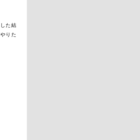
大した結
にやりた