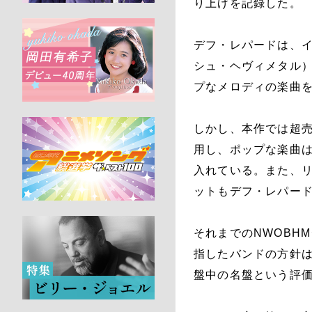
り上げを記録した。
デフ・レパードは、イ
シュ・ヘヴィメタル
プなメロディの楽曲
しかし、本作では超
用し、ポップな楽曲
入れている。また、リ
ットもデフ・レパー
それまでのNWOBH
指したバンドの方針は
盤中の名盤という評