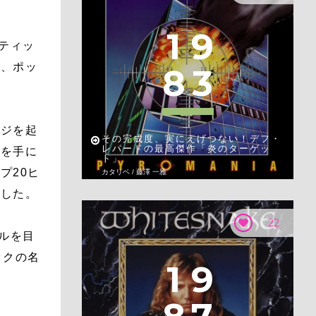
1
9
ティッ
は、ポッ
8
3
ンジを起
その完成度、実にえげつない！デフ・
レパードの最高傑作「炎のターゲッ
ンを手に
ト」
プ20ヒ
カタリベ / 藤澤 一雅
たした。
22
ルを目
ックの名
1
9