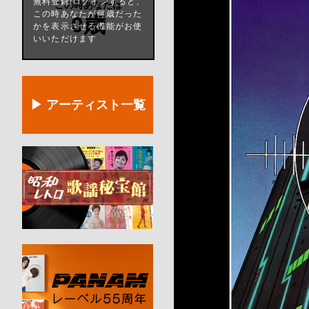
無料登録/ログインすると、
この時あなたは
この時あなたが何歳だった
0歳
かを表示させる機能がお使
いいただけます
▶ アーティスト一覧