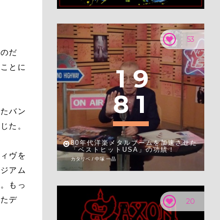
53
なのだ
ることに
1
9
8
1
したバン
感じた。
80年代洋楽メタルブームを加速させた
「ベストヒットUSA」の功績！
ティヴを
カタリベ / 中塚 一晶
タジアム
う。もっ
いたデ
20