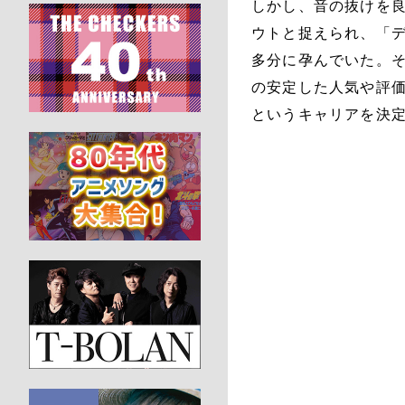
しかし、音の抜けを
ウトと捉えられ、「
多分に孕んでいた。そ
の安定した人気や評
というキャリアを決