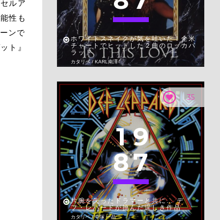
8
7
ばセルア
可能性も
シーンで
ホワイトスネイクが気を吐いた！全米
チャートでヒットした２曲のロッカバ
ゲット』
ラッド
カタリベ / KARL南澤
35
1
9
8
7
片腕を失ったドラマーと共に… デ
フ・レパードが挑んだ逞しき作品
カタリベ / 中塚 一晶