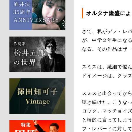
オルタナ隆盛によ
さて、私がデフ・レ
が、中学２年生にな
なる。その作品はザ
スミスは、繊細で悩
ドイメージは、クラ
スミスと出会ってか
聴き続けた。こうな
ロック、マッチョイ
と端的に言ってしま
フ・レパードに対し