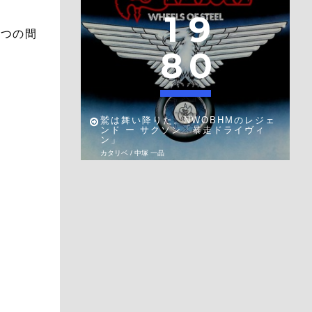
1
9
いつの間
8
0
鷲は舞い降りた。NWOBHMのレジェ
ンド ー サクソン「暴走ドライヴィ
ン」
カタリベ / 中塚 一晶