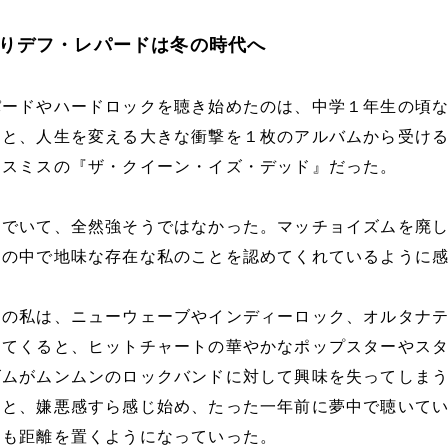
りデフ・レパードは冬の時代へ
パードやハードロックを聴き始めたのは、中学１年生の頃
ると、人生を変える大きな衝撃を１枚のアルバムから受け
・スミスの『ザ・クイーン・イズ・デッド』だった。
んでいて、全然強そうではなかった。マッチョイズムを廃
スの中で地味な存在な私のことを認めてくれているように
らの私は、ニューウェーブやインディーロック、オルタナ
ってくると、ヒットチャートの華やかなポップスターやス
ズムがムンムンのロックバンドに対して興味を失ってしま
うと、嫌悪感すら感じ始め、たった一年前に夢中で聴いて
ても距離を置くようになっていった。