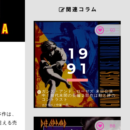
60
1
9
9
1
ガンズ・アンド・ローゼズ 来日公演
中！前代未聞の長編２部作は動と静の
コントラスト
カタリベ / 中塚 一晶
本作は、
超える売
88