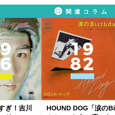
関連コラム
9
1
9
6
8
2
すぎ！吉川
HOUND DOG「涙のBi