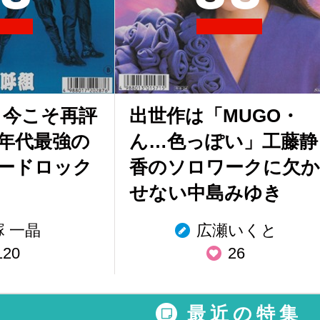
 今こそ再評
出世作は「MUGO・
0年代最強の
ん…色っぽい」工藤静
ードロック
香のソロワークに欠か
せない中島みゆき
塚 一晶
広瀬いくと
120
26
最近の特集