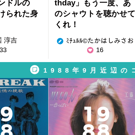
ンドルの
thday」もう一度、あ
けられた身
のシャウトを聴かせ
くれ！
居 淳吉
ﾐﾁｭﾙﾙ©︎たかはしみさお
33
16
1988年9月近辺
9
1
9
8
8
8