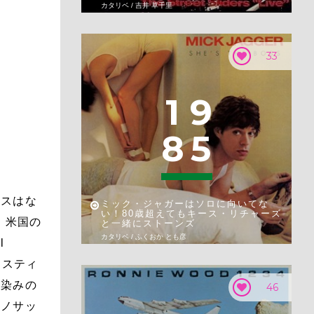
カタリベ / 吉井 草千里
33
1
9
8
5
ースはな
ミック・ジャガーはソロに向いてな
い！80歳超えてもキース・リチャーズ
、米国の
と一緒にストーンズ
カタリベ / ふくおか とも彦
l
、スティ
馴染みの
46
ラノサッ