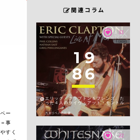
33
1
9
8
6
エリック・クラプトン＆フレンズ、た
った４人のライヴ・アット・モントル
ー
トベー
カタリベ / 中川 肇
ト＝事
せやすく
22