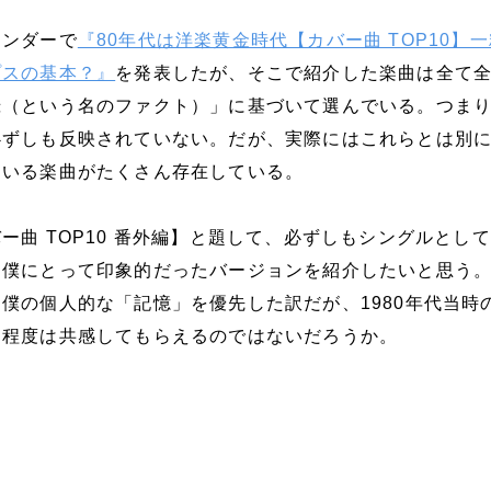
インダーで
『80年代は洋楽黄金時代【カバー曲 TOP10】
プスの基本？』
を発表したが、そこで紹介した楽曲は全て
録（という名のファクト）」に基づいて選んでいる。つま
必ずしも反映されていない。だが、実際にはこれらとは別
ている楽曲がたくさん存在している。
ー曲 TOP10 番外編】と題して、必ずしもシングルとし
、僕にとって印象的だったバージョンを紹介したいと思う
僕の個人的な「記憶」を優先した訳だが、1980年代当時
る程度は共感してもらえるのではないだろうか。