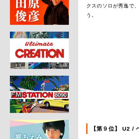
クスのソロが秀逸で
う。
【第９位】 U2 