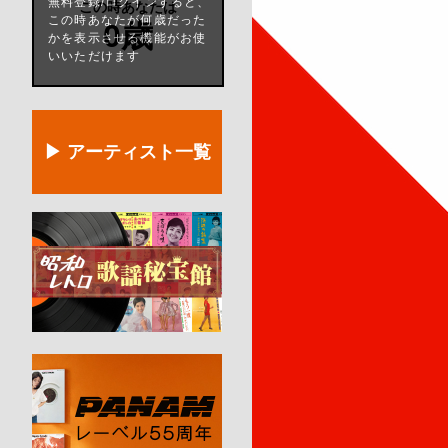
無料登録/ログインすると、
この時あなたは
この時あなたが何歳だった
0歳
かを表示させる機能がお使
いいただけます
▶ アーティスト一覧