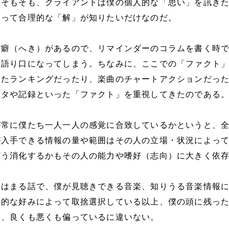
。そもそも、クライアントは僕の個人的な「思い」を訊き
とって合理的な「解」が知りたいだけなのだ。
う癖（へき）があるので、リマインダーのコラムを書く時
な語り口になってしまう。ちなみに、ここでの「ファクト
したランキングだったり、楽曲のチャートアクションだっ
ータや記録といった「ファクト」を重視してきたのである
が常に僕たち一人一人の感覚に合致しているかというと、
が入手できる情報の量や範囲はその人の立場・状況によっ
どう消化するかもその人の能力や嗜好（志向）に大きく依
てはまる話で、僕が見聴きできる音楽、知りうる音楽情報
人的な好みによって取捨選択している以上、僕の頭に残っ
は、良くも悪くも偏っているに違いない。