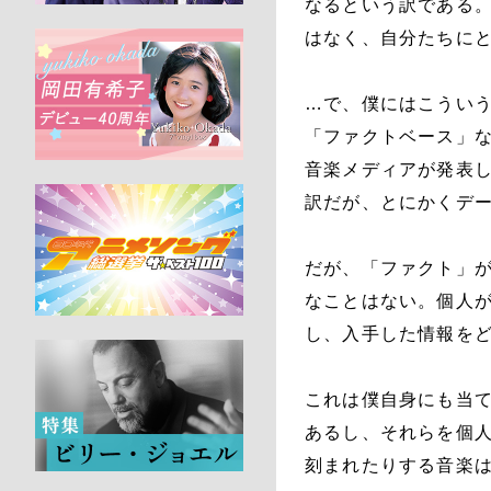
なるという訳である
はなく、自分たちに
…で、僕にはこうい
「ファクトベース」
音楽メディアが発表
訳だが、とにかくデ
だが、「ファクト」
なことはない。個人
し、入手した情報を
これは僕自身にも当
あるし、それらを個
刻まれたりする音楽