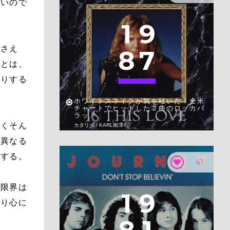
たいので
1
9
でさえ
8
7
」とは、
たりする
。
ホワイトスネイクが気を吐いた！全米
チャートでヒットした２曲のロッカバ
ラッド
全くそん
カタリベ / KARL南澤
て異なる
存する。
41
に限界は
1
9
たり心に