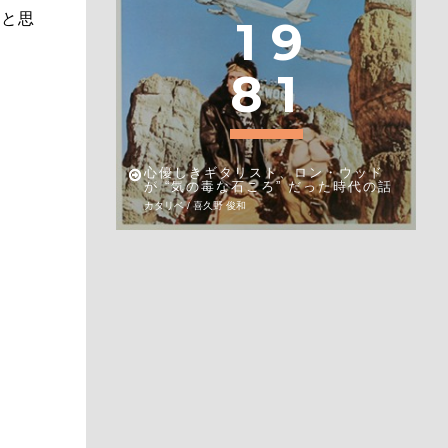
だと思
1
9
8
1
心優しきギタリスト、ロン・ウッド
が “気の毒な石ころ” だった時代の話
カタリベ / 喜久野 俊和