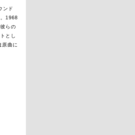
ウンド
1968
。彼らの
ストとし
は原曲に