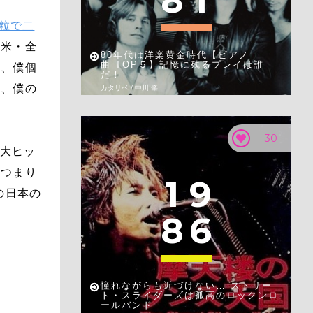
8
1
一粒で二
全米・全
80年代は洋楽黄金時代【ピアノ
曲 TOP５】記憶に残るプレイは誰
り、僕個
だ！
に、僕の
カタリベ / 中川 肇
30
て大ヒッ
。つまり
1
9
の日本の
8
6
憧れながらも近づけない… ストリー
ト・スライダーズは孤高のロックンロ
ールバンド