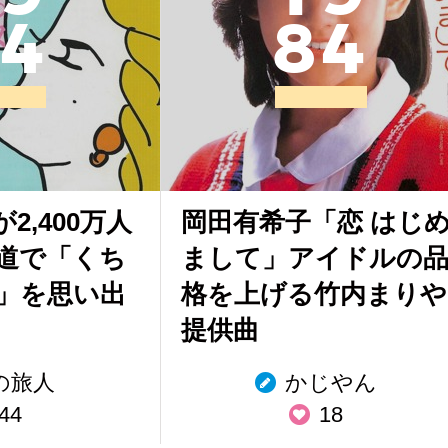
4
8
4
2,400万人
岡田有希子「恋 はじ
道で「くち
まして」アイドルの
」を思い出
格を上げる竹内まりや
提供曲
の旅人
かじやん
44
18