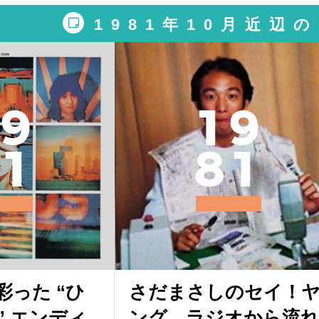
1981年10月近辺
9
1
9
1
8
1
彩った “ひ
さだまさしのセイ！
” エンディ
ング、ラジオから流