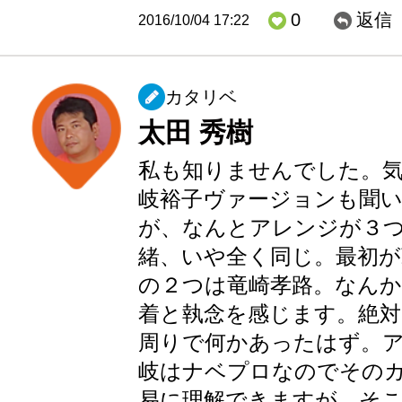
0
返信
2016/10/04 17:22
カタリベ
太田 秀樹
私も知りませんでした。
岐裕子ヴァージョンも聞
が、なんとアレンジが３
緒、いや全く同じ。最初が
の２つは竜崎孝路。なんか
着と執念を感じます。絶
周りで何かあったはず。
岐はナベプロなのでその
易に理解できますが、そこ