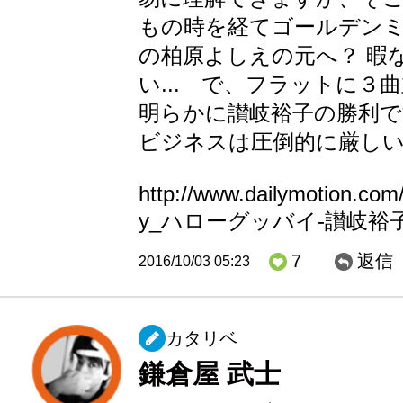
もの時を経てゴールデン
の柏原よしえの元へ？ 暇
い... で、フラットに３
明らかに讃岐裕子の勝利で
ビジネスは圧倒的に厳し
http://www.dailymotion.com
y_ハローグッバイ-讃岐裕子_
7
返信
2016/10/03 05:23
カタリベ
鎌倉屋 武士