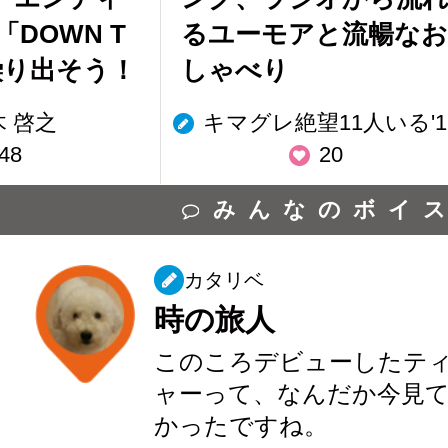
DOWN T
るユーモアと流暢なお
繰り出そう！
しゃべり
木 啓之
キマグレ絶望11人いる'1
48
20
みんなのボイ
カタリベ
時の旅人
このころデビューしたテ
ャーって、なんだか今見
かったですね。