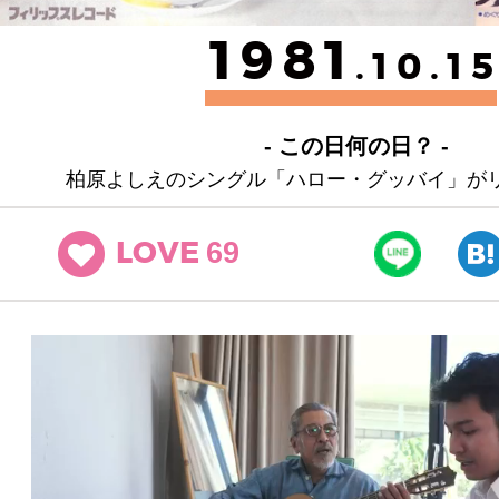
1981
.10.1
- この日何の日？ -
柏原よしえのシングル「ハロー・グッバイ」が
69
LOVE