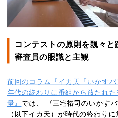
コンテストの原則を飄々と
審査員の眼識と主観
前回のコラム『イカ天「いかすバ
年代の終わりに番組から放たれた
量』
では、 『三宅裕司のいかす
（以下イカ天）が時代の終わりに