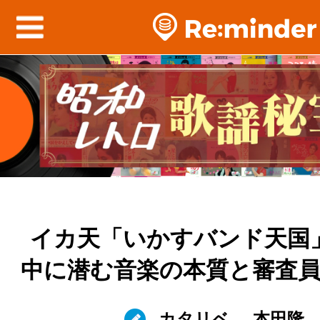
イカ天「いかすバンド天国
中に潜む音楽の本質と審査
カタリベ
本田隆