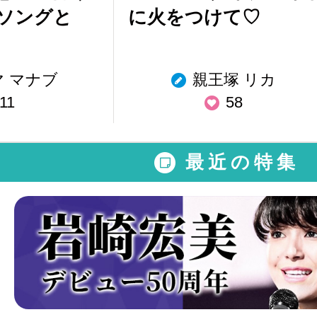
ソングと
に火をつけて♡
 マナブ
親王塚 リカ
11
58
最近の特集