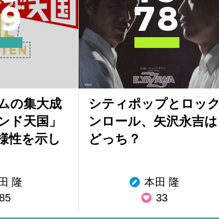
9
7
8
ムの集大成
シティポップとロッ
ンド天国」
ンロール、矢沢永吉は
様性を示し
どっち？
田 隆
本田 隆
85
33