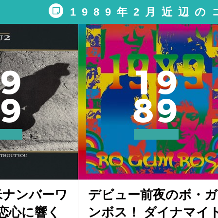
1989年2月近辺
9
1
9
9
8
9
米ナンバーワ
デビュー前夜のボ・ガ
恋心に響く
ンボス！ ダイナマイ