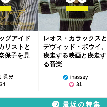
ビッグアイド
レオス・カラックス
カリストと
デヴィッド・ボウイ
奈保子を見
疾走する映画と疾走す
る音楽
山 眞史
inassey
34
31
最近の特集