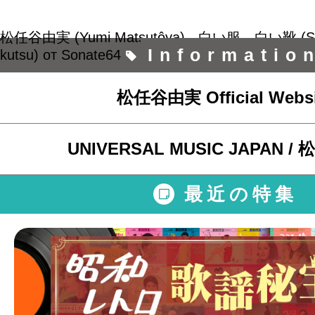
松任谷由実 (Yumi Matsutôya) - 白い服、白い靴 (Shiroi
Informatio
kutsu)
от
Sonate64
на
Rutube
.
松任谷由実 Official Websi
UNIVERSAL MUSIC JAPAN 
最近の特集