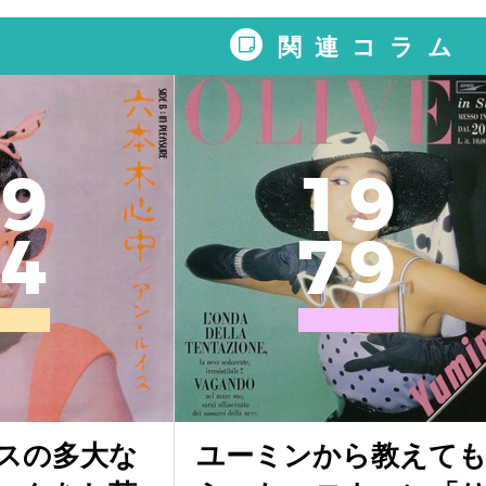
関連コラム
9
1
9
4
7
9
スの多大な
ユーミンから教えて