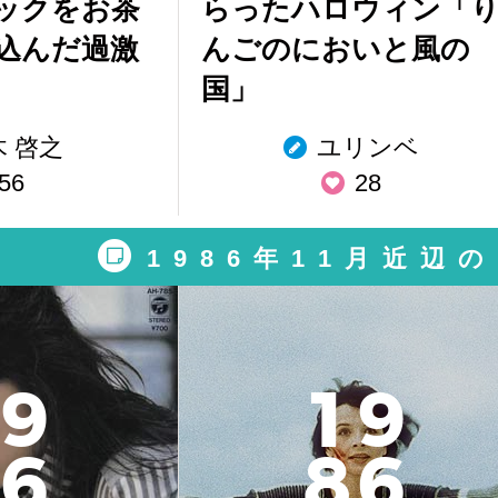
ックをお茶
らったハロウィン「
込んだ過激
んごのにおいと風の
国」
木 啓之
ユリンベ
56
28
1986年11月近辺
9
1
9
6
8
6