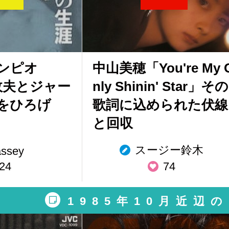
ンピオ
中山美穂「You're My 
政夫とジャー
nly Shinin' Star」その
をひろげ
歌詞に込められた伏線
と回収
スージー鈴木
assey
24
74
1985年10月近辺