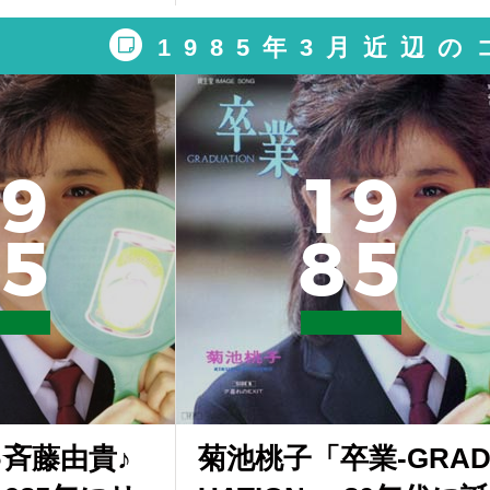
1985年3月近辺
9
1
9
5
8
5
♪斉藤由貴♪
菊池桃子「卒業-GRA