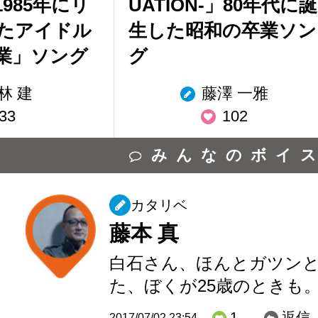
985年にリ
UATION-」80年代に誕
たアイドル
生した昭和の卒業ソン
業」ソング
グ
林 建
藤澤 一雅
33
102
みんなのボイ
カタリベ
藤本 真
白石さん、ほんとガツン
た、ぼくが25歳のときも
1
返信
2017/07/02 23:54