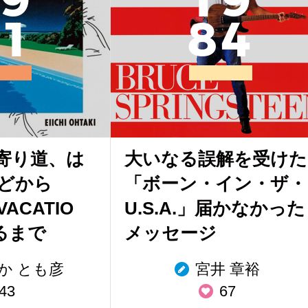
9
1
9
1
8
4
寄り道、は
大いなる誤解を受けた
どから
「ボーン・イン・ザ・
VACATIO
U.S.A.」届かなかった
るまで
メッセージ
か とも彦
宮井 章裕
43
67