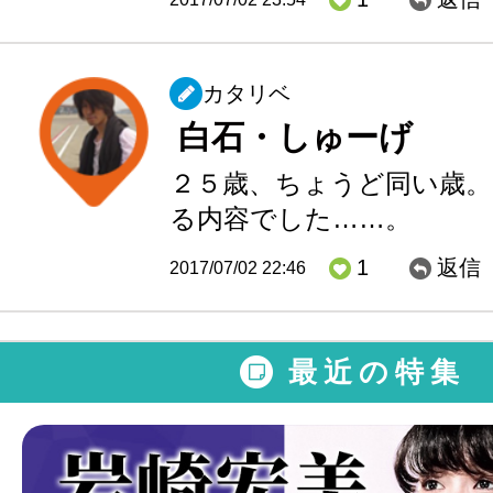
カタリベ
白石・しゅーげ
２５歳、ちょうど同い歳
る内容でした……。
1
返信
2017/07/02 22:46
最近の特集