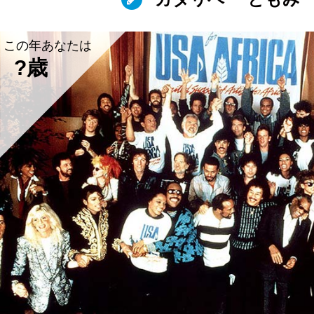
この年あなたは
?歳