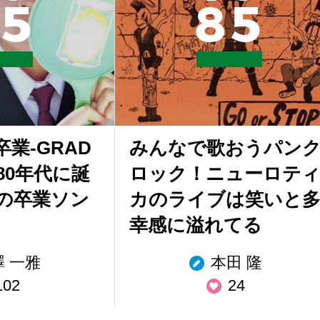
5
8
5
業-GRAD
みんなで歌おうパン
」80年代に誕
ロック！ニューロテ
の卒業ソン
カのライブは笑いと
幸感に溢れてる
澤 一雅
本田 隆
102
24