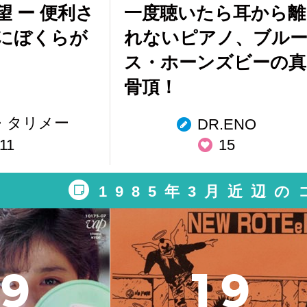
 ー 便利さ
一度聴いたら耳から離
にぼくらが
れないピアノ、ブル
ス・ホーンズビーの真
骨頂！
・タリメー
DR.ENO
11
15
1985年3月近辺
9
1
9