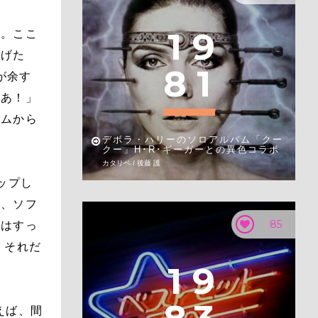
1
9
る。ここ
挙げた
8
1
素が余す
ああ！」
ームから
デボラ・ハリーのソロアルバム「クー
クー」H･R･ギーガーとの異色コラボ
カタリベ / 後藤 護
ップし
き、ソフ
85
者はすっ
 それだ
1
9
えば、間