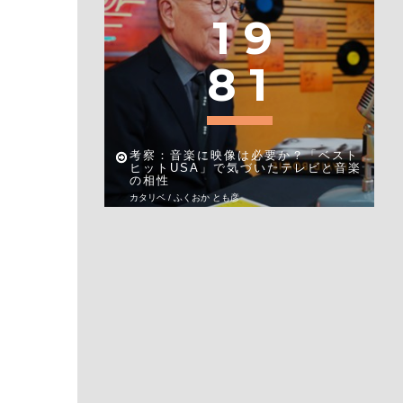
1
9
8
1
考察：音楽に映像は必要か？「ベスト
ヒットUSA」で気づいたテレビと音楽
の相性
カタリベ / ふくおか とも彦