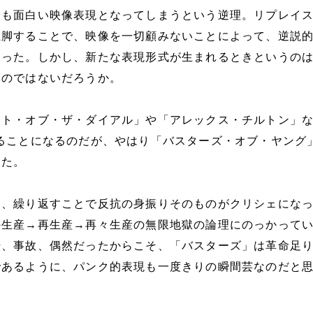
最も面白い映像表現となってしまうという逆理。リプレイ
脚することで、映像を一切顧みないことによって、逆説的
まった。しかし、新たな表現形式が生まれるときというの
ものではないだろうか。
フト・オブ・ザ・ダイアル」や「アレックス・チルトン」
ることになるのだが、やはり「バスターズ・オブ・ヤング
った。
し、繰り返すことで反抗の身振りそのものがクリシェにな
の生産→再生産→再々生産の無限地獄の論理にのっかって
転、事故、偶然だったからこそ、「バスターズ」は革命足
であるように、パンク的表現も一度きりの瞬間芸なのだと