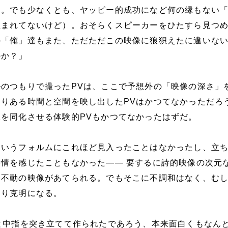
る。でも少なくとも、ヤッピー的成功になど何の縁もない
生まれてないけど）。おそらくスピーカーをひたすら見つ
の「俺」達もまた、ただただこの映像に狼狽えたに違いな
のか？」
のつもりで撮ったPVは、ここで予想外の「映像の深さ」
りある時間と空間を映し出したPVはかつてなかっただろ
を同化させる体験的PVもかつてなかったはずだ。
というフォルムにこれほど見入ったことはなかったし、立
情を感じたこともなかった―― 要するに詩的映像の次元
、不動の映像があてられる。でもそこに不調和はなく、む
より克明になる。
と中指を突き立てて作られたであろう、本来面白くもなん