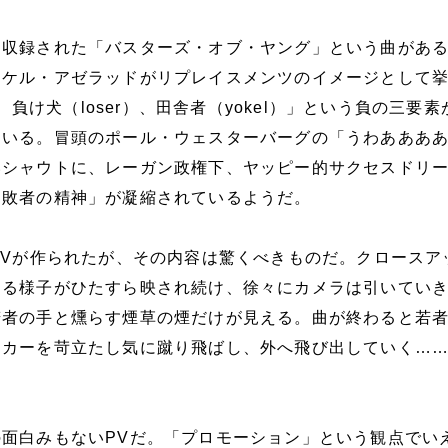
に収録された「バスターズ・オブ・ヤング」という曲があ
イケル・アゼラッドがリプレイスメンツのイメージとして
）、負け犬（loser）、田舎者（yokel）」という負の三要
ている。冒頭のポール・ウェスターバーグの「うわあああ
いシャウトに、レーガン政権下、ヤッピー的サクセスドリ
「敗者の精神」が凝縮されているようだ。
PVが作られたが、その内容は驚くべきものだ。クロースア
する様子がひたすら映され続け、徐々にカメラは引いてい
若者の手と燻らす煙草の煙だけが見える。曲が終わると若
カーを苛立たし気に蹴り飛ばし、外へ飛び出していく……
面白みもないPVだ。「プロモーション」という観点でい