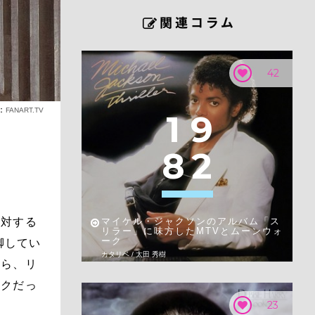
42
o：
FANART.TV
1
9
8
2
に対する
マイケル・ジャクソンのアルバム「ス
リラー」に味方したMTVとムーンウォ
ーク
脚してい
カタリベ / 太田 秀樹
たら、リ
ンクだっ
23