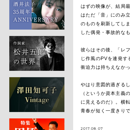
はずの映像が、結局
はただ「音」にのみ立
のものを刷新してし
した偶発・事故的な
彼らはその後、「レ
じ作風のPVを連発す
衝迫力は持ちえなか
やはり意図的過ぎる
（というか資本主義
に見えるのだ）。横
青春が短く一度きり
2017.08.07