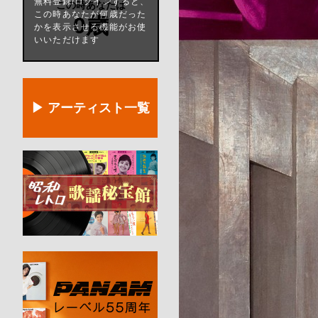
無料登録/ログインすると、
この時あなたは
この時あなたが何歳だった
0歳
かを表示させる機能がお使
いいただけます
▶ アーティスト一覧