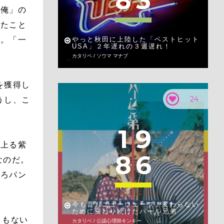
8
3
「俺」の
めたこと
い。「一
やっと秋田に上陸した「ベストヒット
USA」２年遅れの３週遅れ！
カタリベ / ソウマ マナブ
を獲得し
24
うし、こ
1
9
ち上る紫
8
6
なのだ。
しろパン
今も昔もニューウェーブ！変わらない
ために変わり続けたパール兄弟
ともない
カタリベ / 公認心理師キンキー