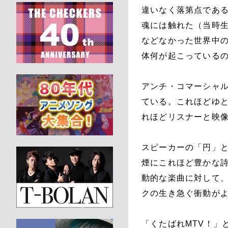
違いなく落第点であ
魂には触れた（当時
などなかった世界中
体何が起こっている
アンチ・コマーシャル
ている。これほどゆと
れほどリスナーと映像
スピーカーの「円」
煙にこれほど豊かな詩
動的な楽曲に対して
クの生き急ぐ衝動が
「くたばれMTV！」