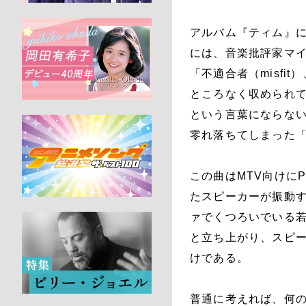
アルバム『ティム』
には、音楽批評家マ
「不適合者（misfit
ところなく収められ
という言葉にならな
零れ落ちてしまった
この曲はMTV向けに
たスピーカーが振動
ァでくつろいでいる
と立ち上がり、スピー
けである。
普通に考えれば、何の