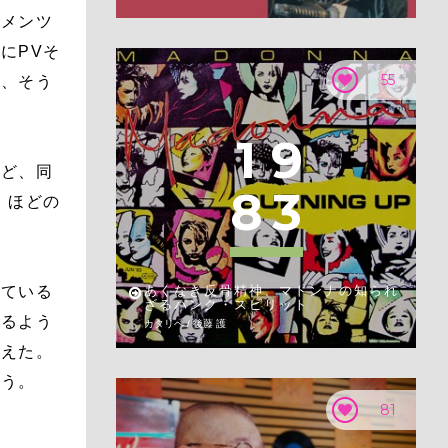
スメンツ
にPVそ
55
は、そう
1
9
など、同
8
3
」ほどの
っている
あくなき反骨精神、マドンナの知られ
ざるパンク・スピリット
いるよう
カタリベ / 後藤 護
りえた。
思う。
81