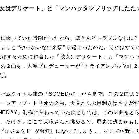
女はデリケート」と「マンハッタンブリッヂにたた
リに乗っていた時期だったから、ほとんどトラブルなしに
ょっと “やっかいな出来事” が起こったのだ。それはすで
に収録するために録音した「彼女はデリケート」と「マンハ
の２曲を、大滝プロデューサーが “トライアングル Vol.
だ。
バムタイトル曲の「SOMEDAY」が４番で、この２曲は
リーンアップ・トリオの２曲。大滝さんの目利きはさすが
MEDAY』制作に関わっていた僕としては、この２曲をと
た。だけど、ここで大滝さんと揉めると、歴史に残るかも
・プロジェクト” が台無しになってしまう…。そこで佐野君