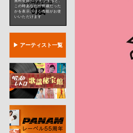
無料登録/ログインすると、
この時あなたは
この時あなたが何歳だった
0歳
かを表示させる機能がお使
いいただけます
▶ アーティスト一覧