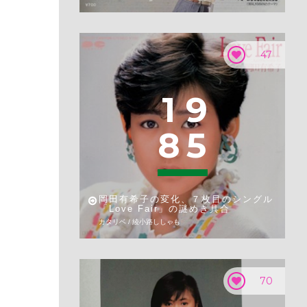
47
1
9
8
5
岡田有希子の変化、７枚目のシングル
「Love Fair」の謎めき具合
カタリベ / 綾小路ししゃも
70