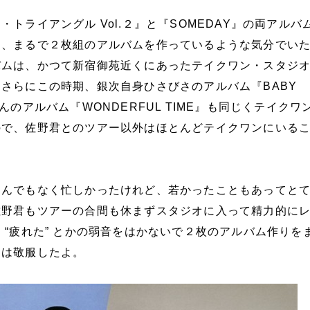
トライアングル Vol.２』と『SOMEDAY』の両アルバ
は、まるで２枚組のアルバムを作っているような気分でい
バムは、かつて新宿御苑近くにあったテイクワン・スタジ
さらにこの時期、銀次自身ひさびさのアルバム『BABY
んのアルバム『WONDERFUL TIME』も同じくテイクワ
ので、佐野君とのツアー以外はほとんどテイクワンにいる
とんでもなく忙しかったけれど、若かったこともあってと
佐野君もツアーの合間も休まずスタジオに入って精力的に
 “疲れた” とかの弱音をはかないで２枚のアルバム作りを
には敬服したよ。