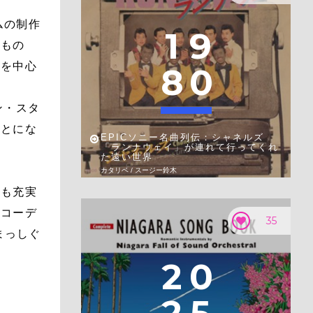
ムの制作
1
9
たもの
オを中心
8
0
ン・スタ
ことにな
EPICソニー名曲列伝：シャネルズ
「ランナウェイ」が連れて行ってくれ
た遠い世界
カタリベ / スージー鈴木
ても充実
レコーデ
35
まっしぐ
2
0