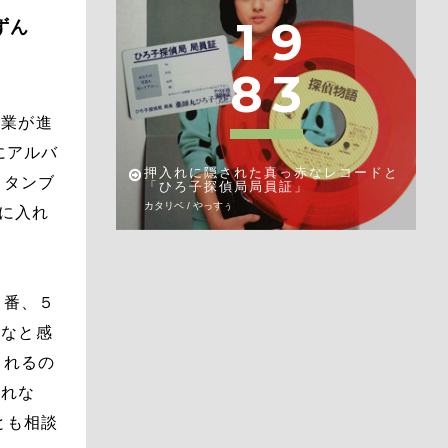
1
9
ずん
8
3
作業が進
にアルバ
押入れに隠された真っ赤なレコードと
ッタンブ
「ひろ子探偵局局員証」
カタリベ / やっすぅ
２に入れ
３番、５
だなと感
られるの
しれな
とも相談