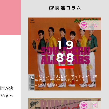
106
1
9
8
8
」
サザンだ、TUBEだ、アイドルだ！80
年代ニッポンの夏うたベスト10
カタリベ / 鈴木 啓之
制作が決
は始まっ
47