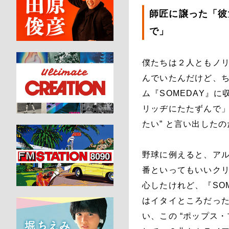
師匠に譲った「彼
で」
僕たちは２人ともノ
んでいたんだけど、ち
ム『SOMEDAY』
リッヂにたたずんで」
たい” と言い出したの
野球に例えると、アル
番といってもいいク
心したけれど、『SO
はイタイところだっ
い、この “ポップス