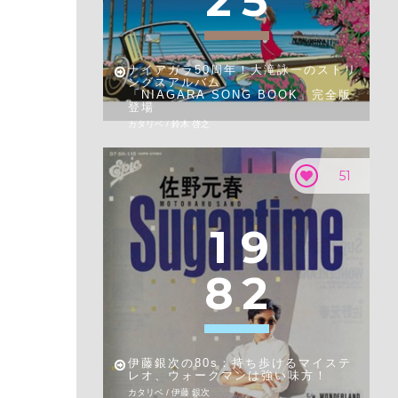
2
5
ナイアガラ50周年！大滝詠一のストリ
ングスアルバム
「NIAGARA SONG BOOK」完全版
登場
カタリベ / 鈴木 啓之
51
1
9
8
2
伊藤銀次の80s：持ち歩けるマイステ
レオ、ウォークマンは強い味方！
カタリベ / 伊藤 銀次