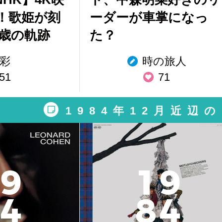
！歌姫が刻
ーダーが車掌になっ
1歳の軌跡
た？
彩
時の旅人
51
71
1984年12月近辺
9
1
9
4
8
4