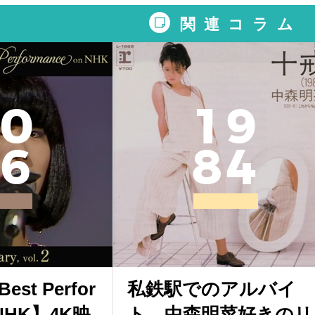
関連コラム
0
1
9
6
8
4
st Perfor
私鉄駅でのアルバイ
 NHK】4K映
ト、中森明菜好きのリ