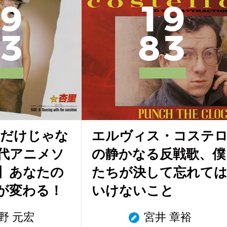
9
1
9
3
8
3
YE だけじゃな
エルヴィス・コステ
年代アニメソ
の静かなる反戦歌、僕
】あなたの
たちが決して忘れて
が変わる！
いけないこと
野 元宏
宮井 章裕