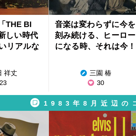
THE BI
音楽は変わらずに今を
Ⅱ 新しい時代
刻み続ける、ヒーロー
いリアルな
になる時、それは今！
田 祥丈
三園 椿
23
30
1983年8月近辺