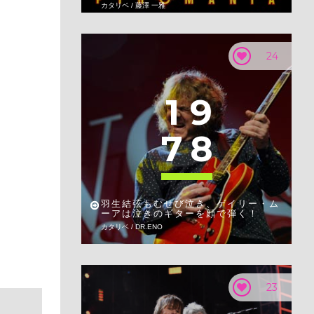
カタリベ / 藤澤 一雅
24
1
9
7
8
羽生結弦もむせび泣き、ゲイリー・ム
ーアは泣きのギターを顔で弾く！
カタリベ / DR.ENO
23