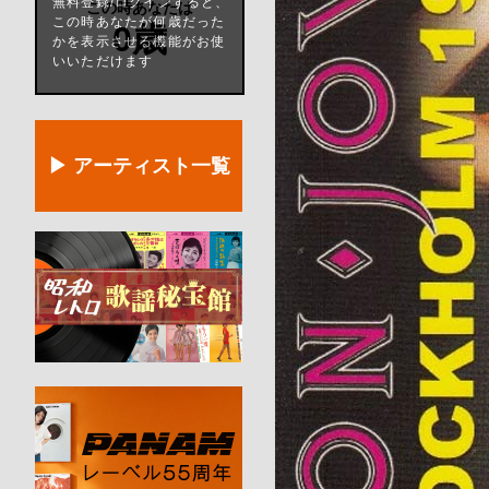
無料登録/ログインすると、
この時あなたは
この時あなたが何歳だった
0歳
かを表示させる機能がお使
いいただけます
▶ アーティスト一覧