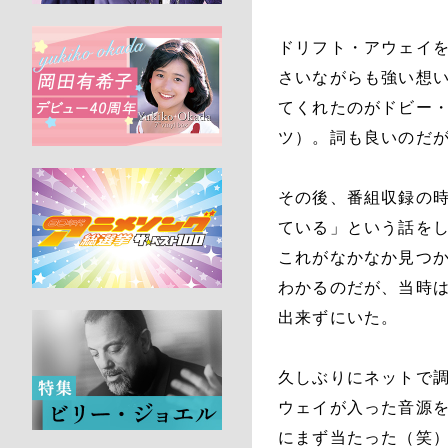
ドリフト・アウェイ
さいながらも強い想
てくれたのがドビー
ツ）。詞も良いのだ
その後、番組収録の
ている」という話を
これがなかなか見つ
わかるのだが、当時
出来ずにいた。
久しぶりにネットで
ウェイが入った音源
にまず当たった（笑）