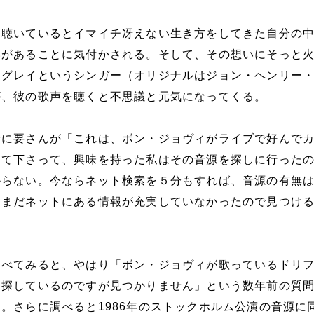
を聴いているとイマイチ冴えない生き方をしてきた自分の
いがあることに気付かされる。そして、その想いにそっと
・グレイというシンガー（オリジナルはジョン・ヘンリー
が、彼の歌声を聴くと不思議と元気になってくる。
時に要さんが「これは、ボン・ジョヴィがライブで好んで
して下さって、興味を持った私はその音源を探しに行った
からない。今ならネット検索を５分もすれば、音源の有無
はまだネットにある情報が充実していなかったので見つけ
調べてみると、やはり「ボン・ジョヴィが歌っているドリ
を探しているのですが見つかりません」という数年前の質
。さらに調べると1986年のストックホルム公演の音源に