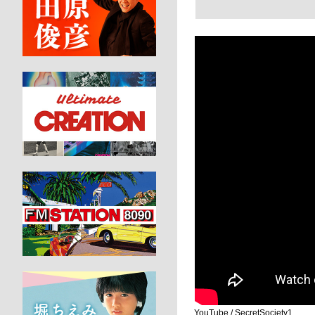
YouTube / SecretSociety1