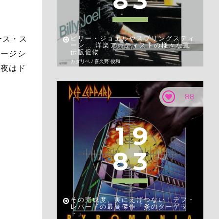
8
3
ース・ス
ビリー・ジョエルやスプリングスティ
ーン… 洋楽アーティストの様々な宣
伝販促物
ュージシ
カタリベ / 喜久野 俊和
今夜はド
88
1
9
8
3
その完成度、実にえげつない！デフ・
レパードの最高傑作「炎のターゲッ
ト」