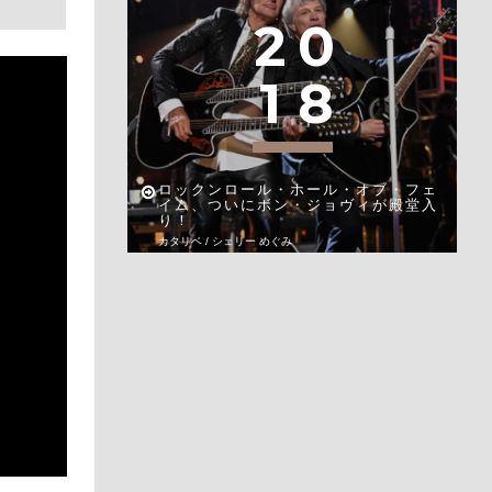
2
0
1
8
ロックンロール・ホール・オブ・フェ
イム、ついにボン・ジョヴィが殿堂入
り！
カタリベ / シェリー めぐみ