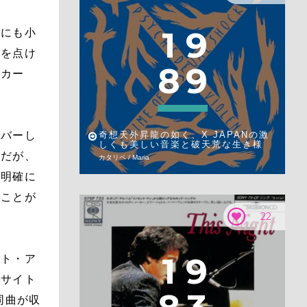
1
9
中にも小
火を点け
8
9
・カー
カバーし
奇想天外昇龍の如く、X JAPANの激
しくも美しい音楽と破天荒な生き様
のだが、
カタリベ / Maria
は明確に
ることが
22
1
9
フト・ア
問サイト
同曲が収