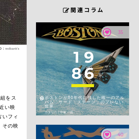
35
to：
redbank's
1
9
8
6
番組をス
ボストンが80年代に残した唯一のアル
バム「サード・ステージ」のブレない
世界
近い映
カタリベ / 中塚 一晶
古いフィ
。その映
40