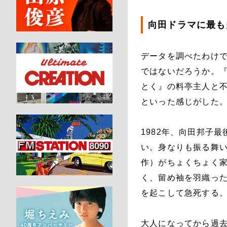
向田ドラマに最も
データを調べたわけ
ではないだろうか。
とく』の料亭主人と不
といった感じがした
1982年、向田邦子
い。身なりも振る舞
作）がちょくちょく
く、留め袖を羽織っ
を起こして急死する
大人になってから過