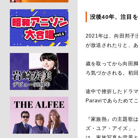
没後40年、注目
2021年は、向田邦
が放送されたりと、
歳を取ってから向田
ろ気づかされる。初
途中で挫折したドラマ
Paraviであらた
『家族熱』の主題歌
ズ・ユア・アイズ」
は、家族写真を背景