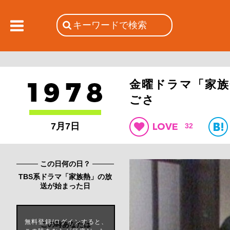
金曜ドラマ「家族
ごさ
7月7日
32
この日何の日？
TBS系ドラマ「家族熱」の放
送が始まった日
無料登録/ログインすると、
この時あなたは