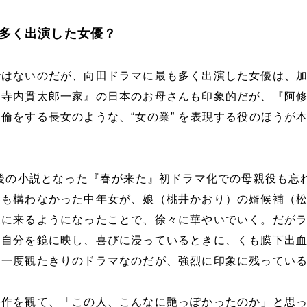
多く出演した女優？
ではないのだが、向田ドラマに最も多く出演した女優は、
『寺内貫太郎一家』の日本のお母さんも印象的だが、『阿
倫をする長女のような、“女の業” を表現する役のほうが
。
最後の小説となった『春が来た』初ドラマ化での母親役も忘
いも構わなかった中年女が、娘（桃井かおり）の婿候補（
家に来るようになったことで、徐々に華やいでいく。だが
た自分を鏡に映し、喜びに浸っているときに、くも膜下出
。一度観たきりのドラマなのだが、強烈に印象に残ってい
去作を観て、「この人、こんなに艶っぽかったのか」と思