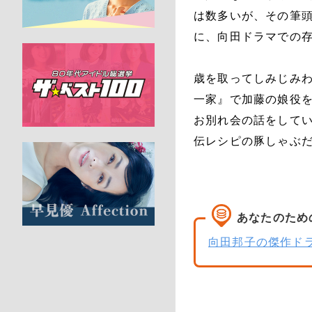
は数多いが、その筆
に、向田ドラマでの
歳を取ってしみじみ
一家』で加藤の娘役
お別れ会の話をして
伝レシピの豚しゃぶ
あなたのため
向田邦子の傑作ド