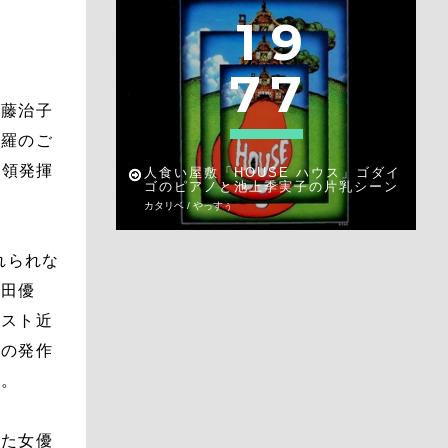
1
9
7
7
加藤治子
修羅のご
本領発揮
人食い屋敷「HOUSE ハウス」ゴダイ
ゴのピアノと池上季実子の片乳シーン
カタリベ / やっすぅ
れられな
松田優
ラスト近
血の発作
る。
った女優