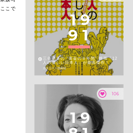
がここで
1
9
9
1
三谷幸喜の “黄金の６年間” 映画「12
人の優しい日本人」が最高傑作！
カタリベ / 指南役
106
1
9