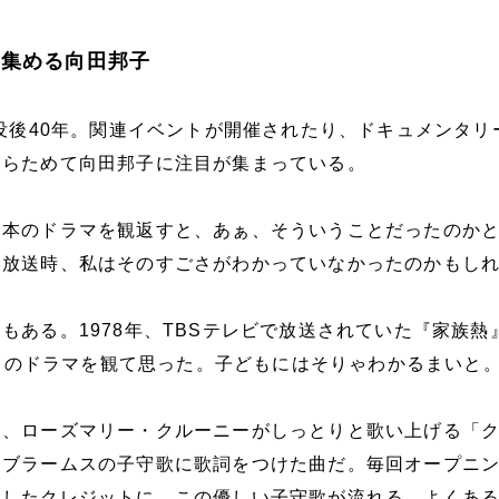
を集める向田邦子
子没後40年。関連イベントが開催されたり、ドキュメンタリ
あらためて向田邦子に注目が集まっている。
脚本のドラマを観返すと、あぁ、そういうことだったのか
回放送時、私はそのすごさがわかっていなかったのかもし
もある。1978年、TBSテレビで放送されていた『家族熱
めてこのドラマを観て思った。子どもにはそりゃわかるまいと
は、ローズマリー・クルーニーがしっとりと歌い上げる「
。ブラームスの子守歌に歌詞をつけた曲だ。毎回オープニ
としたクレジットに、この優しい子守歌が流れる。よくあ