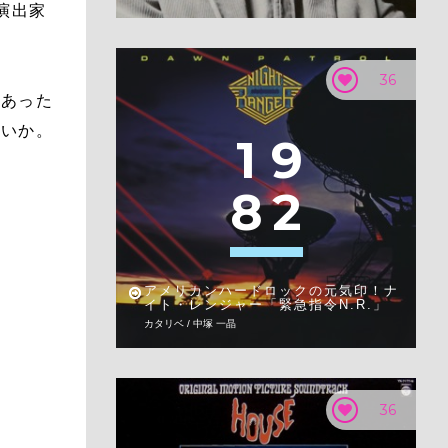
演出家
36
もあった
ないか。
1
9
8
2
アメリカンハードロックの元気印！ナ
イト・レンジャー「緊急指令N.R.」
カタリベ / 中塚 一晶
36