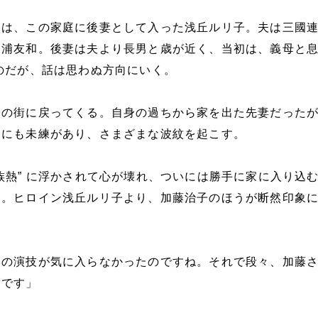
ンは、この家庭に後妻として入った浅丘ルリ子。夫は三國
三浦友和。後妻は夫より長男と歳が近く、当初は、義母と
のだが、話は思わぬ方向にいく。
この街に戻ってくる。自身の過ちから家を出た先妻だった
夫にも未練があり、さまざまな波紋を起こす。
族熱” に浮かされて心が壊れ、ついには勝手に家に入り込
さ。ヒロイン浅丘ルリ子より、加藤治子のほうが断然印象
んの演技が気に入らなかったのですね。それで段々、加藤
んです」