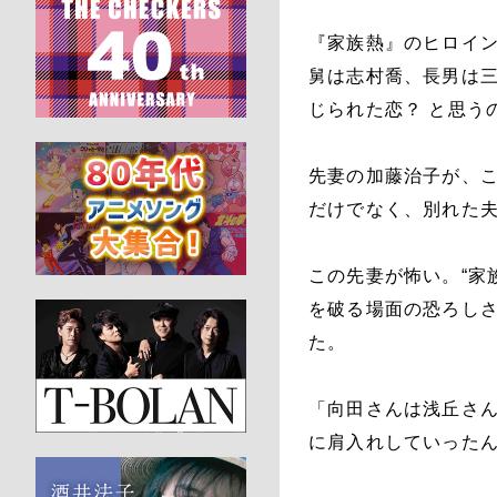
『家族熱』のヒロイ
舅は志村喬、長男は
じられた恋？ と思う
先妻の加藤治子が、
だけでなく、別れた
この先妻が怖い。“家
を破る場面の恐ろし
た。
「向田さんは浅丘さ
に肩入れしていった