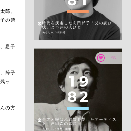
8
1
連太郎、
息子の禁
時代を疾走した向田邦子「父の詫び
状」と市井の人びと
カタリベ / 指南役
が、息子
55
む。障子
1
9
に残っ
8
2
さんの方
奇才と呼ばれ異端を愛したアーティス
ト、岸田森の素顔
カタリベ / ロニー田中