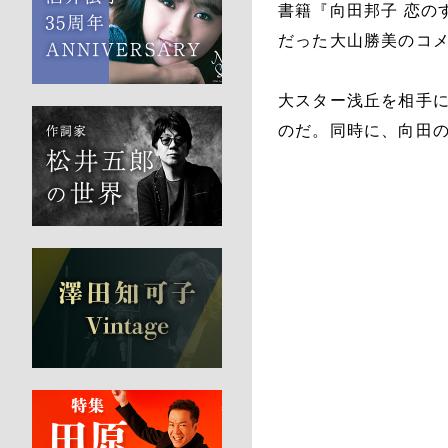
書籍『向田邦子 恋の
だった大山勝美のコ
大スター浅丘を相手
のだ。同時に、向田