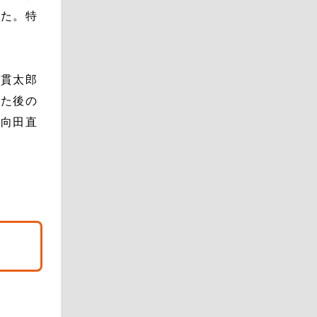
った。特
内貫太郎
った後の
、向田直