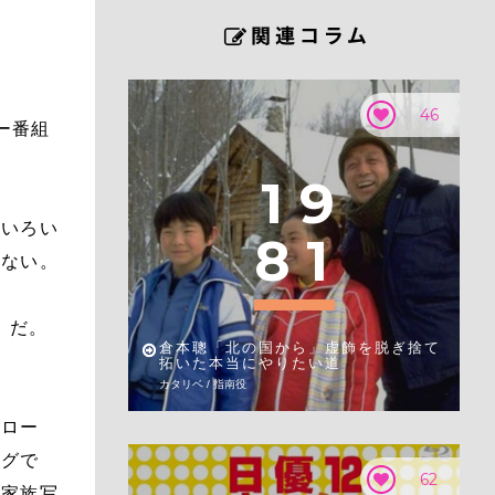
46
ー番組
1
9
といろい
8
1
れない。
』だ。
倉本聰「北の国から」虚飾を脱ぎ捨て
。
拓いた本当にやりたい道
カタリベ / 指南役
クロー
ングで
62
る家族写