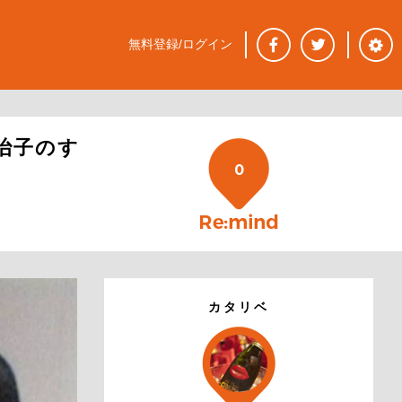
無料登録/ログイン
治子のす
0
カタリベ