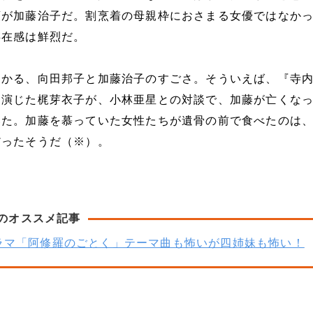
頭が加藤治子だ。割烹着の母親枠におさまる女優ではなか
存在感は鮮烈だ。
わかる、向田邦子と加藤治子のすごさ。そういえば、『寺
を演じた梶芽衣子が、小林亜星との対談で、加藤が亡くな
いた。加藤を慕っていた女性たちが遺骨の前で食べたのは
だったそうだ（※）。
のオススメ記事
ラマ「阿修羅のごとく」テーマ曲も怖いが四姉妹も怖い！