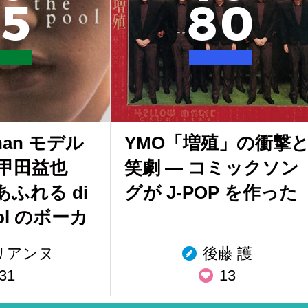
5
8
0
nan モデル
YMO「増殖」の衝撃
甲田益也
笑劇 ― コミックソン
ふれる di
グが J-POP を作った
pool のボーカ
リアンヌ
後藤 護
31
13