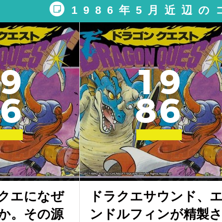
1986年5月近辺
9
1
9
6
8
6
クエになぜ
ドラクエサウンド、
か。その源
ンドルフィンが精製