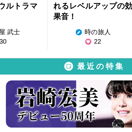
ウルトラマ
れるレベルアップの
果音！
屋 武士
時の旅人
30
22
最近の特集