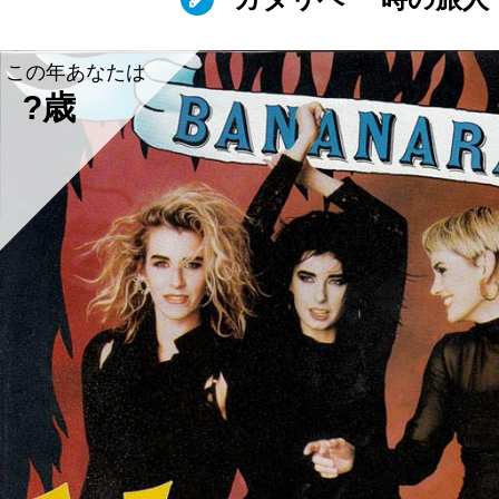
この年あなたは
?歳