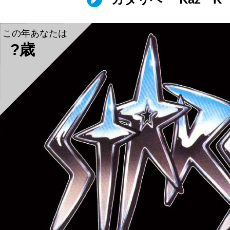
この年あなたは
?歳