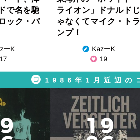
ドで名を馳
ライオン」ドナルド
ロック・バ
ゃなくてマイク・ト
ンプ！
azーK
KazーK
17
19
1986年1月近辺
9
1
9