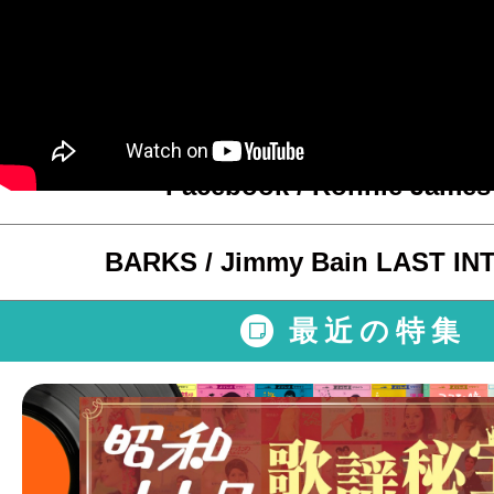
Informatio
Facebook / Ronnie James
BARKS / Jimmy Bain LAST I
最近の特集