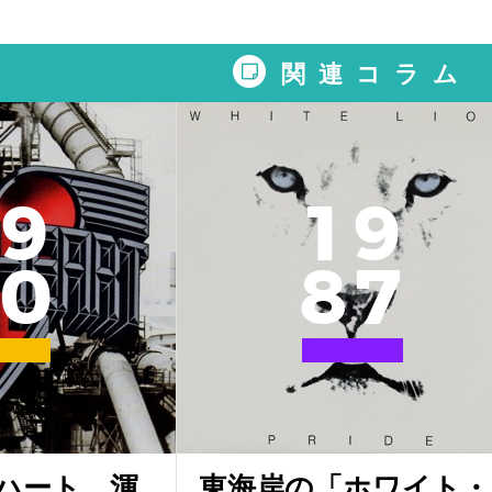
関連コラム
9
1
9
0
8
7
ハート、渾
東海岸の「ホワイト・