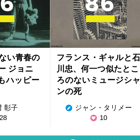
6
8
6
ない青春の
フランス・ギャルと
ー ジョニ
川忠、何一つ似たとこ
もハッピー
ろのないミュージシ
ンの死
村 彰子
ジャン・タリメー
28
10