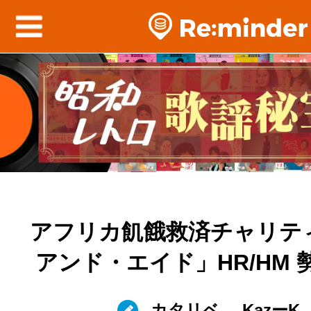
アフリカ飢餓救済チャリテ
アンド・エイド」HR/HM 
カタリベ
KazーK