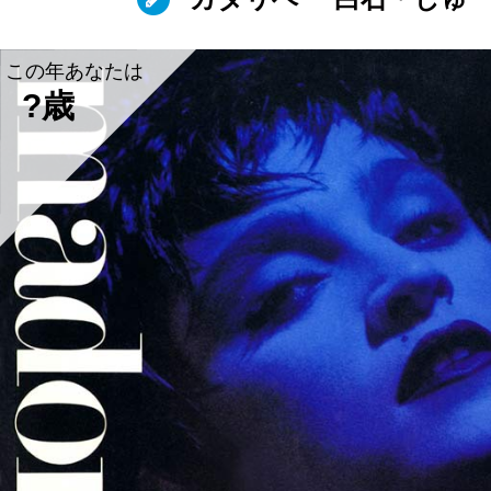
この年あなたは
?歳