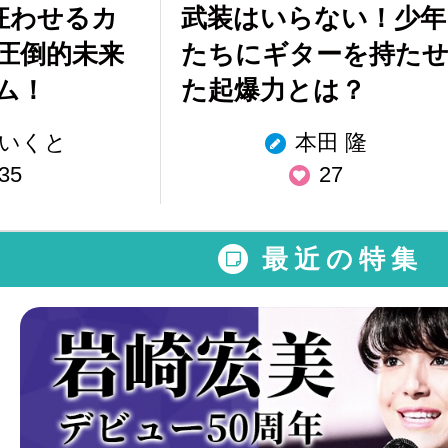
生狂わせるカ
武装はいらない！少年
圧倒的未来
たちにギターを持た
ム！
た起爆力とは？
いくと
本田 隆
35
27
最近の特集