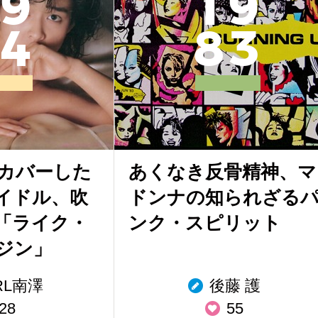
9
1
9
4
8
3
カバーした
あくなき反骨精神、マ
イドル、吹
ドンナの知られざる
「ライク・
ンク・スピリット
ジン」
RL南澤
後藤 護
28
55