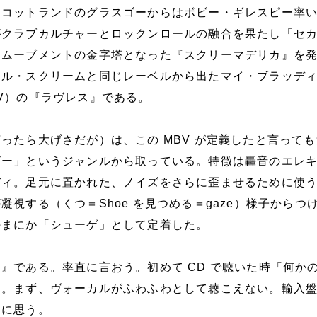
スコットランドのグラスゴーからはボビー・ギレスピー率
がクラブカルチャーとロックンロールの融合を果たし「セ
」ムーブメントの金字塔となった『スクリーマデリカ』を
マル・スクリームと同じレーベルから出たマイ・ブラッデ
V）の『ラヴレス』である。
ったら大げさだが）は、この MBV が定義したと言って
ザー」というジャンルから取っている。特徴は轟音のエレ
ディ。足元に置かれた、ノイズをさらに歪ませるために使
凝視する（くつ＝Shoe を見つめる＝gaze）様子からつ
のまにか「シューゲ」として定着した。
』である。率直に言おう。初めて CD で聴いた時「何か
た。まず、ヴォーカルがふわふわとして聴こえない。輸入
うに思う。