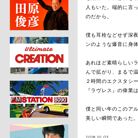
人もいた。端的に言っ
のだから。
僕も耳栓などせず深夜
ンのような爆音に身
あれほど素晴らしい
んで拡がり、まるで
２時間のエクスタシ
『ラヴレス』の偉業
僕と同い年のこのアル
美しい瞬間であった
2018.10.03