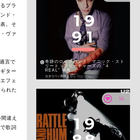
いるプラ
1
9
カンド・
発表。そ
9
1
ィ・ヴァ
も過言で
奇跡のロックバンド、マニック・スト
リート・プリーチャーズの “４
REAL” 事件
キギター
カタリベ / 岡田ヒロシ
うエフェ
けられた
56
1
9
の間違え
盤で歌詞