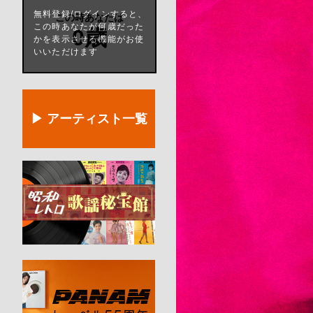
無料登録/ログインすると、
この時あなたは
この時あなたが何歳だった
0歳
かを表示させる機能がお使
いいただけます
▶ アーティスト一覧