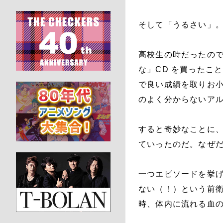
そして「うるさい」
高校生の時だったの
な」CD を買ったこ
で良い成績を取りお
のよく分からないア
すると奇妙なことに
ていったのだ。なぜ
一つエピソードを挙
ない（！）という前衛
時、体内に流れる血