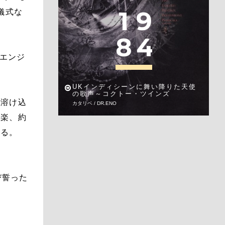
1
9
儀式な
8
4
トエンジ
UKインディシーンに舞い降りた天使
の歌声～コクトー・ツインズ
に溶け込
カタリベ / DR.ENO
音楽、約
ある。
び誓った