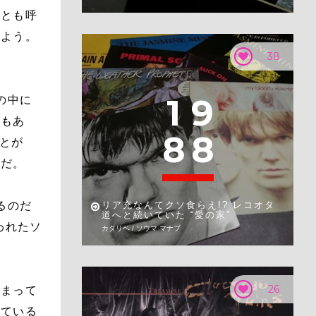
器とも呼
みよう。
38
1
9
の中に
でもあ
8
8
音とが
みだ。
るのだ
リア充なんてクソ食らえ!? レコオタ
道へと続いていた “愛の家”
われたソ
カタリベ / ソウマ マナブ
26
始まって
している