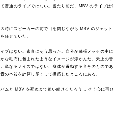
て普通のライブではない。当たり前だ、MBV のライブは
３時にスピーカーの前で目を閉じながら MBV のジェッ
体を任せていた。
ライブはない。素直にそう思った。自分が幕張メッセの中
温かな毛布に包まれたようなイメージが浮かんだ。天上の
ー。単なるノイズではない、身体が躍動する音そのもので
は音の本質を計算し尽くして構築したところにある。
バムと MBV を死ぬまで追い続けるだろう… そう心に再
。