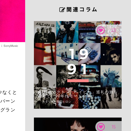
23
o：
SonyMusic
1
9
9
1
少なくと
U2「アクトン・ベイビー」巡礼の旅を
経て、90年代モード全開！
コバーン
カタリベ / 岡田ヒロシ
にグラン
15