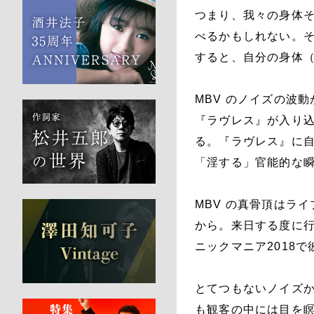
つまり、我々の身体
べるかもしれない。
すると、自分の身体
MBV のノイズの波
『ラヴレス』が入り
る。『ラヴレス』に自
「淫する」官能的な
MBV の真骨頂はラ
から。来日する度に行
ニックマニア2018
とてつもないノイズ
も観客の中には目を