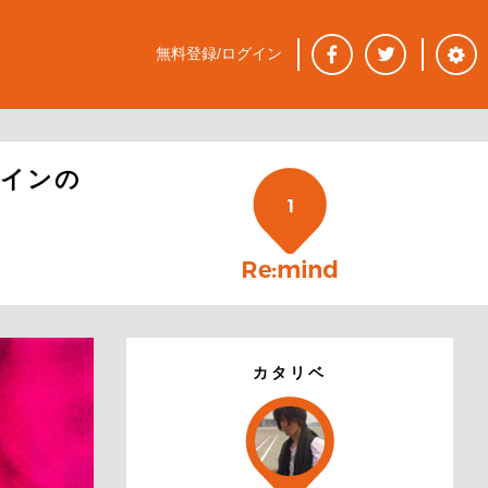
無料登録/ログイン
タインの
1
カタリベ