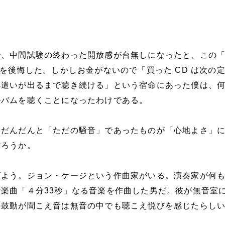
。
で、中間試験の終わった開放感が台無しになったと、この
とを後悔した。しかしお金がないので「買った CD は次の
小遣いが出るまで聴き続ける」という宿命にあった僕は、
ルバムを聴くことになったわけである。
、だんだんと「ただの騒音」であったものが「心地よさ」
だろうか。
げよう。ジョン・ケージという作曲家がいる。演奏家が何
楽曲「４分33秒」なる音楽を作曲した男だ。彼が無音室
の鼓動が聞こえ音は無音の中でも聴こえ悦びを感じたらし