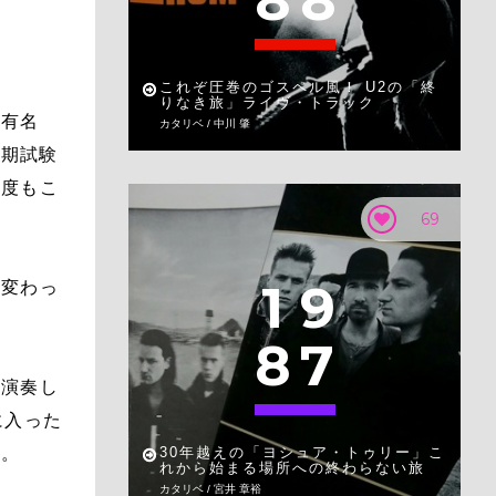
8
8
これぞ圧巻のゴスペル風！ U2の「終
りなき旅」ライヴ・トラック
「有名
カタリベ / 中川 肇
定期試験
何度もこ
69
1
9
に変わっ
8
7
も演奏し
に入った
い。
30年越えの「ヨシュア・トゥリー」こ
れから始まる場所への終わらない旅
カタリベ / 宮井 章裕