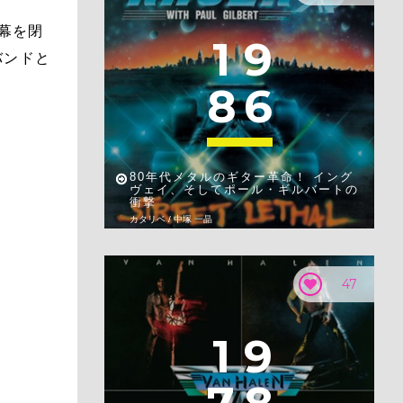
の幕を閉
1
9
バンドと
8
6
80年代メタルのギター革命！ イング
ヴェイ、そしてポール・ギルバートの
衝撃
カタリベ / 中塚 一晶
47
1
9