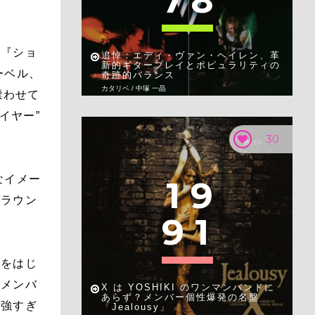
7
8
作『ショ
追悼：エディ・ヴァン・ヘイレン、革
新的ギタープレイとポピュラリティの
ーベル、
奇跡的バランス
カタリベ / 中塚 一晶
漂わせて
イヤー”
30
なイメー
1
9
グラウン
9
1
ーをはじ
をメンバ
X は YOSHIKI のワンマンバンドに
あらず？メンバー個性爆発の名盤
が強すぎ
「Jealousy」