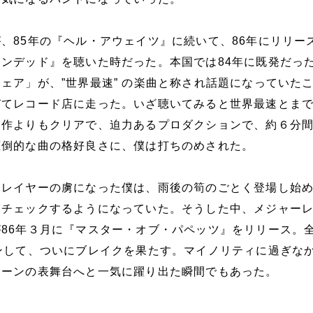
、85年の『ヘル・アウェイツ』に続いて、86年にリリー
ンデッド』を聴いた時だった。本国では84年に既発だっ
ェア」が、”世界最速” の楽曲と称され話題になっていた
びてレコード店に走った。いざ聴いてみると世界最速とま
ー作よりもクリアで、迫力あるプロダクションで、約６分
圧倒的な曲の格好良さに、僕は打ちのめされた。
スレイヤーの虜になった僕は、雨後の筍のごとく登場し始
をチェックするようになっていた。そうした中、メジャー
86年３月に『マスター・オブ・パペッツ』をリリース。
ンして、ついにブレイクを果たす。マイノリティに過ぎな
シーンの表舞台へと一気に躍り出た瞬間でもあった。