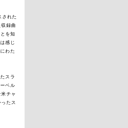
スされた
た収録曲
ことを知
では感じ
間にわた
めたスラ
レーベル
全米チャ
かったス