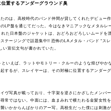
に位置するアンダーグラウンド臭
ったのは、高校時代のバンド仲間が貸してくれたデビュー
のLP盤を通じてだった。今はなきマニアックなメタルレ
スされた日本盤のジャケットは、おどろおどろしいムードを
テージングで話題集中!! 恐怖のLAメタル・バンド “スレ
ましい宣伝文句が書かれていた。
トといえば、ラットやモトリー・クルーのような煌びやか
想起するが、スレイヤーは、その対極に位置するアンダー
。
ライヴ写真が載っており、十字架を逆さにかざしたメンバ
が尋常ではない。中面には、血まみれで横たわる金髪女性
も襲いかからんばかりのアー写。高校生だった僕には刺激