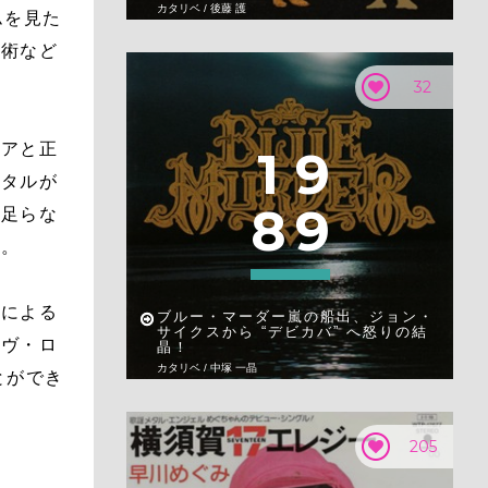
カタリベ / 後藤 護
ムを見た
魔術など
32
コアと正
1
9
メタルが
8
9
物足らな
う。
ーによる
ブルー・マーダー嵐の船出、ジョン・
サイクスから “デビカバ” へ怒りの結
イヴ・ロ
晶！
カタリベ / 中塚 一晶
とができ
205