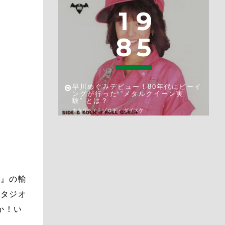
1
9
8
5
早川めぐみデビュー！80年代にビーイ
ングが行った “メタルクイーン実
験” とは？
カタリベ / ミゾロギ・ ダイスケ
ズ』の輸
スタジオ
か！い