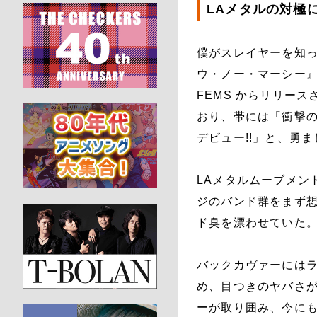
LAメタルの対極
僕がスレイヤーを知
ウ・ノー・マーシー』
FEMS からリリー
おり、帯には「衝撃のス
デビュー!!」と、勇
LAメタルムーブメン
ジのバンド群をまず
ド臭を漂わせていた
バックカヴァーには
め、目つきのヤバさ
ーが取り囲み、今に