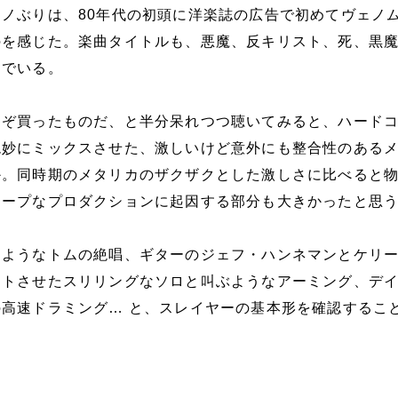
ノぶりは、80年代の初頭に洋楽誌の広告で初めてヴェノ
のを感じた。楽曲タイトルも、悪魔、反キリスト、死、黒
んでいる。
くぞ買ったものだ、と半分呆れつつ聴いてみると、ハード
絶妙にミックスさせた、激しいけど意外にも整合性のある
か。同時期のメタリカのザクザクとした激しさに比べると
チープなプロダクションに起因する部分も大きかったと思
るようなトムの絶唱、ギターのジェフ・ハンネマンとケリ
ウトさせたスリリングなソロと叫ぶようなアーミング、デ
高速ドラミング… と、スレイヤーの基本形を確認するこ