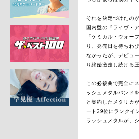
それを決定づけたのが
国内盤の『ライヴ・ア
「ケミカル・ウォーフ
り、発売日を待ちわ
なかったが、デビュ
り終始激走し続ける
この必殺曲で完全に
ッシュメタルバンド
と契約したメタリカが
ート29位にランクイ
ラッシュメタルが、