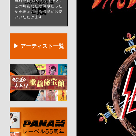
無料登録/ログインすると、
この時あなたは
この時あなたが何歳だった
0歳
かを表示させる機能がお使
いいただけます
▶ アーティスト一覧