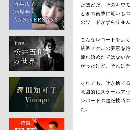
たほどだ。そのキワモ
ときの衝撃に近いも
のワードがずらり並
こんなレコードをよ
統派メタルの要素を
流れ始めたではない
かったけど、それは
それでも、吐き捨て
意図的にスケールア
ンバードの超絶技巧の
た。