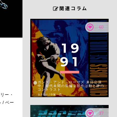
60
1
9
9
1
ガンズ・アンド・ローゼズ 来日公演
中！前代未聞の長編２部作は動と静の
コントラスト
ケリー・
カタリベ / 中塚 一晶
/ ベー
37