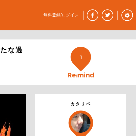
無料登録/ログイン
めたな過
1
カタリベ