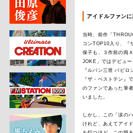
アイドルファンに
当時、前作「THROU
コンTOP10入り、
保子も、３作前の両Ａ面シン
JOKE」ではデビュー
『ルパン三世 バビロ
『ザ・ベストテン』
のファンであった筆
いました。
しかし、この「涙の
けれど、あえてアイド
を打つほど、この明