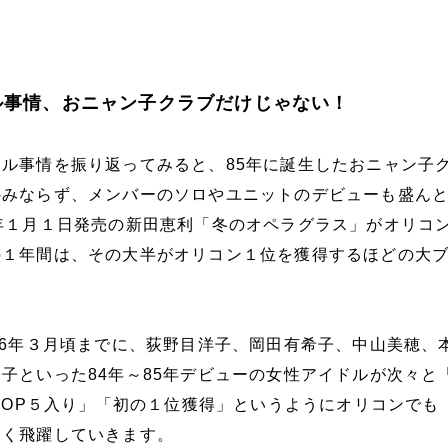
ドル事情、おニャン子クラブだけじゃない！
ル事情を振り返ってみると、85年に誕生したおニャン子
のみならず、メンバーのソロやユニットのデビューも盛ん
年１月１日発売の新田恵利「冬のオペラグラス」がオリコ
の１年間は、その大半がオリコン１位を獲得するほどの大
86年３月頃までに、荻野目洋子、岡田有希子、中山美穂、
子といった84年～85年デビューの女性アイドルが次々と
のTOP５入り」「初の１位獲得」というようにオリコンでも
きく飛躍していきます。