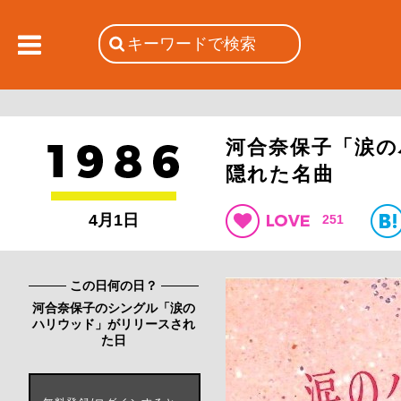
河合奈保子「涙
隠れた名曲
4月1日
251
この日何の日？
河合奈保子のシングル「涙の
ハリウッド」がリリースされ
た日