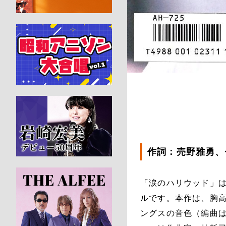
作詞：売野雅勇、
「涙のハリウッド」は
ルです。本作は、胸
ングスの音色（編曲