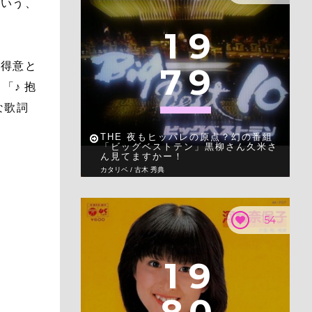
という、
1
9
、得意と
7
9
「♪ 抱
な歌詞
THE 夜もヒッパレの原点？幻の番組
「ビッグベストテン」黒柳さん久米さ
ん見てますかー！
カタリベ / 古木 秀典
54
1
9