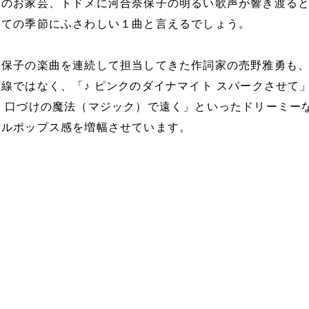
司のお家芸、トドメに河合奈保子の明るい歌声が響き渡る
けての季節にふさわしい１曲と言えるでしょう。
奈保子の楽曲を連続して担当してきた作詞家の売野雅勇も
線ではなく、「♪ ピンクのダイナマイト スパークさせて」
 口づけの魔法（マジック）で遠く」といったドリーミー
ドルポップス感を増幅させています。