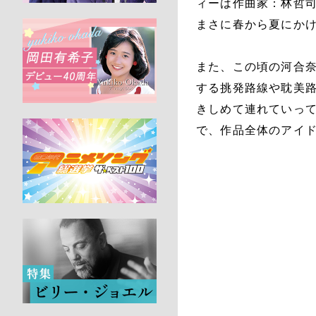
ィーは作曲家：林哲
まさに春から夏にか
また、この頃の河合
する挑発路線や耽美路
きしめて連れていって
で、作品全体のアイ