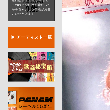
無料登録/ログインすると、
この時あなたは
この時あなたが何歳だった
0歳
かを表示させる機能がお使
いいただけます
▶ アーティスト一覧