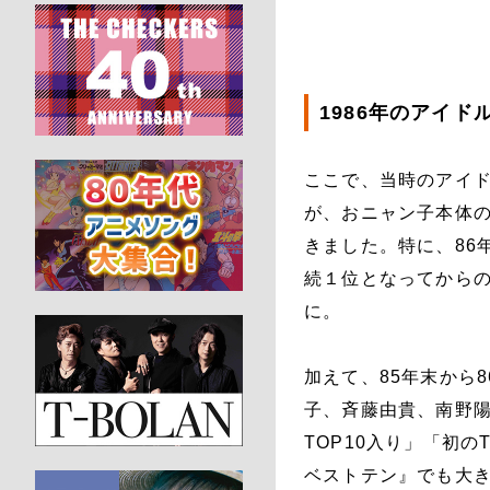
1986年のアイ
ここで、当時のアイド
が、おニャン子本体
きました。特に、86
続１位となってから
に。
加えて、85年末から
子、斉藤由貴、南野陽
TOP10入り」「初
ベストテン』でも大