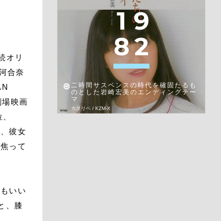
1
9
8
2
連続オリ
た河合奈
二時間サスペンスの時代を確固たるも
AN
のとした岩崎宏美のエンディングテー
マ
劇場映画
カタリベ / KZM-X
位、
て、彼女
に焦って
曲もいい
と、膝