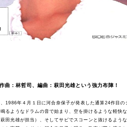
作曲：林哲司、編曲：萩田光雄という強力布陣！
、1986年４月１日に河合奈保子が発表した通算24作目の
高鳴るようなドラムの音で始まり、空を掛けるような軽快
は萩田光雄が担当）、そしてサビでスコーンと抜けるよう