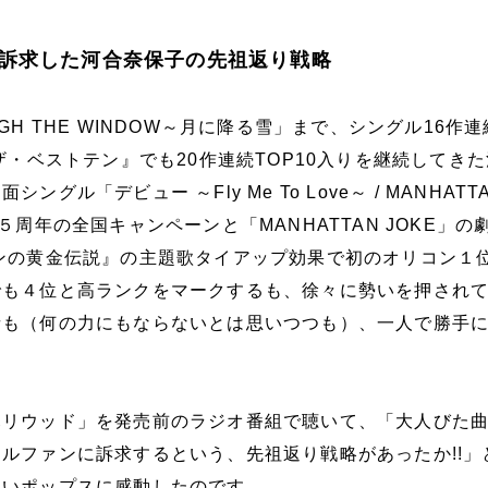
訴求した河合奈保子の先祖返り戦略
GH THE WINDOW～月に降る雪」まで、シングル16作
『ザ・ベストテン』でも20作連続TOP10入りを継続してき
グル「デビュー ～Fly Me To Love～ / MANHATT
５周年の全国キャンペーンと「MANHATTAN JOKE」の
ンの黄金伝説』の主題歌タイアップ効果で初のオリコン１
でも４位と高ランクをマークするも、徐々に勢いを押され
者も（何の力にもならないとは思いつつも）、一人で勝手
ハリウッド」を発売前のラジオ番組で聴いて、「大人びた
ルファンに訴求するという、先祖返り戦略があったか!!」
るいポップスに感動したのです。