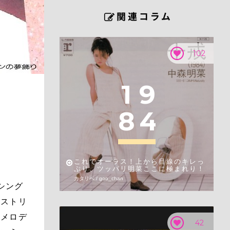
102
1
9
8
4
これでオーラス！上から目線のキレっ
ぷり、ツッパリ明菜ここに極まれり！
カタリベ / goo_chan
シング
なストリ
なメロデ
42