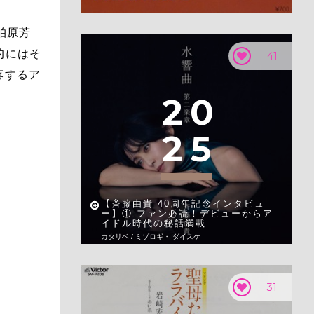
柏原芳
的にはそ
41
落するア
2
0
2
5
【斉藤由貴 40周年記念インタビュ
ー】① ファン必読！デビューからア
イドル時代の秘話満載
カタリベ / ミゾロギ・ ダイスケ
31