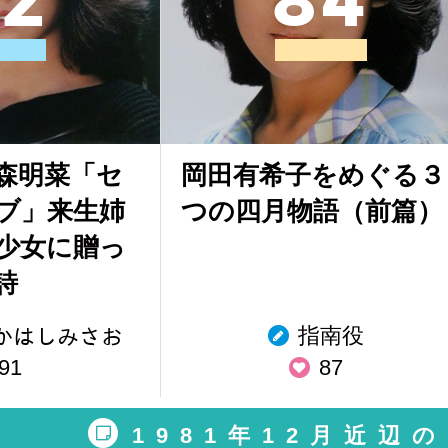
2
8
4
中森明菜「セ
岡田有希子をめぐる３
ブ」来生姉
つの四月物語（前篇）
の少女に贈っ
詩
指南役
︎たかはしみさお
91
87
1981年12月近辺