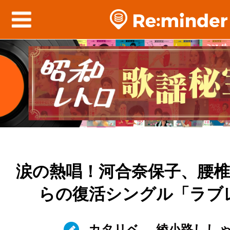
涙の熱唱！河合奈保子、腰
らの復活シングル「ラブ
カタリベ
綾小路しし