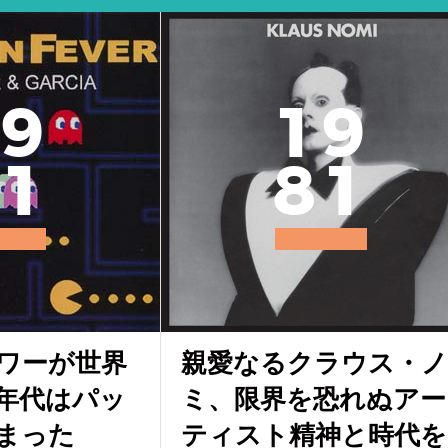
9
1
9
1
8
1
ワーが世界
親愛なるクラウス・ノ
0年代はパッ
ミ、限界を恐れぬアー
まった
ティスト精神と時代を