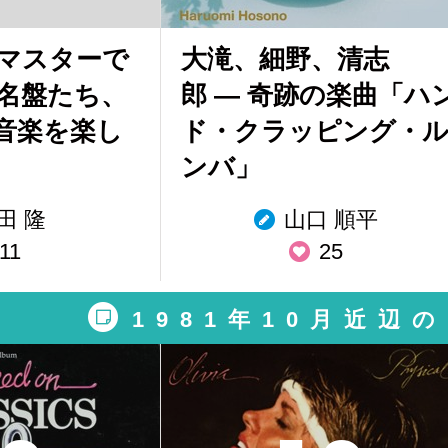
マスターで
大滝、細野、清志
名盤たち、
郎 — 奇跡の楽曲「ハ
音楽を楽し
ド・クラッピング・
ンバ」
田 隆
山口 順平
11
25
1981年10月近辺