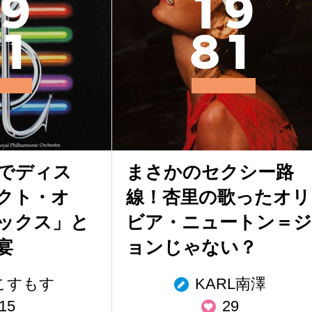
9
1
9
1
8
1
でディス
まさかのセクシー路
クト・オ
線！杏里の歌ったオリ
ックス」と
ビア・ニュートン＝ジ
宴
ョンじゃない？
こすもす
KARL南澤
15
29