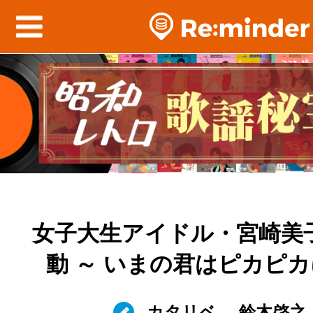
女子大生アイドル・宮崎美
動 ～ いまの君はピカピ
カタリベ
鈴木啓之