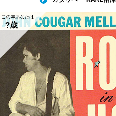
この年あなたは
?歳