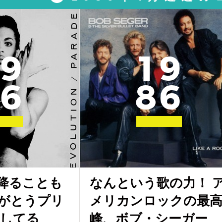
9
1
9
6
8
6
降ることも
なんという歌の力！ 
がとうプリ
メリカンロックの最
謝してる
峰、ボブ・シーガー