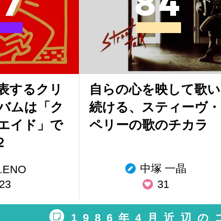
7
8
4
代表するクリ
自らの心を映して歌い
バムは「ク
続ける、スティーヴ・
エイド」で
ペリーの歌のチカラ
２
中塚 一晶
.ENO
23
31
1986年4月近辺