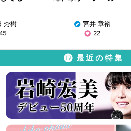
田 秀樹
宮井 章裕
45
22
最近の特集