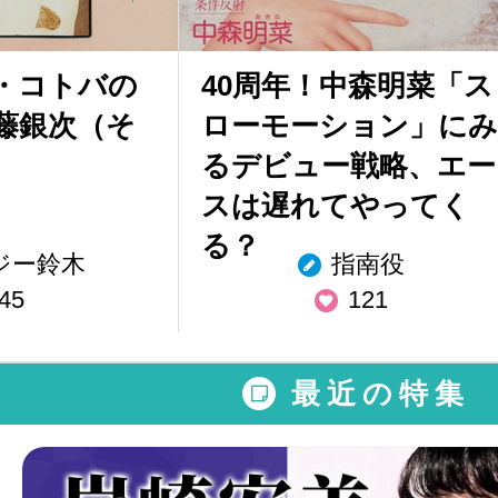
・コトバの
40周年！中森明菜「ス
伊藤銀次（そ
ローモーション」にみ
るデビュー戦略、エー
スは遅れてやってく
る？
ジー鈴木
指南役
45
121
最近の特集