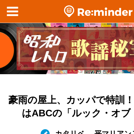
豪雨の屋上、カッパで特訓
はABCの「ルック・オブ
カタリベ
平マリアン