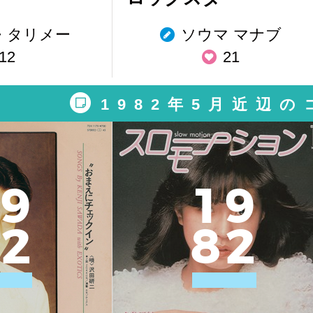
・タリメー
ソウマ マナブ
12
21
1982年5月近辺
9
1
9
2
8
2