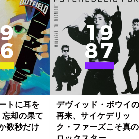
9
1
9
6
8
7
ートに耳を
デヴィッド・ボウイ
 忘却の果て
再来、サイケデリッ
か数秒だけ
ク・ファーズこそ真の
ロックスター