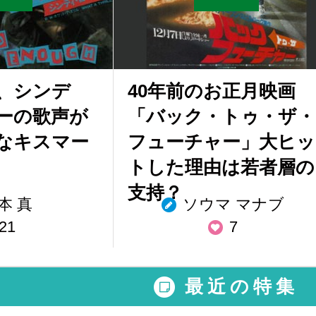
、シンデ
40年前のお正月映画
ーの歌声が
「バック・トゥ・ザ・
なキスマー
フューチャー」大ヒッ
トした理由は若者層の
支持？
本 真
ソウマ マナブ
21
7
最近の特集