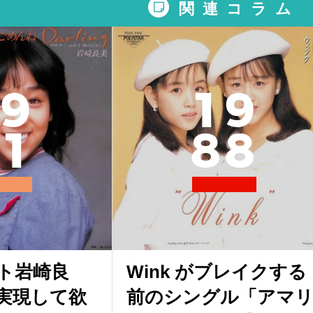
関連コラム
9
1
9
1
8
8
ト岩崎良
Wink がブレイクする
実現して欲
前のシングル「アマ