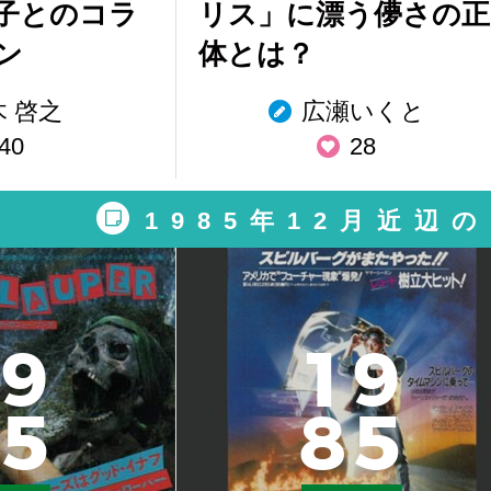
子とのコラ
リス」に漂う儚さの正
ン
体とは？
木 啓之
広瀬いくと
40
28
1985年12月近辺
9
1
9
5
8
5