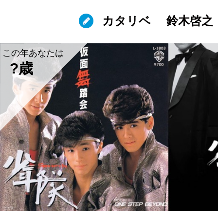
カタリベ
鈴木啓之
この年あなたは
?歳