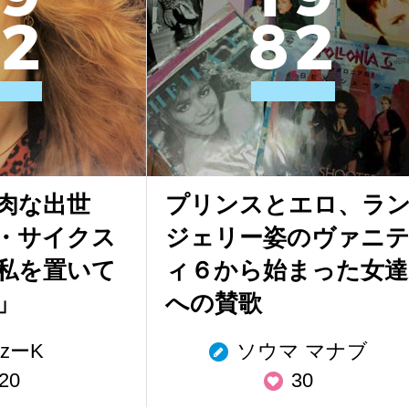
2
8
2
肉な出世
プリンスとエロ、ラ
・サイクス
ジェリー姿のヴァニ
私を置いて
ィ６から始まった女達
」
への賛歌
azーK
ソウマ マナブ
20
30