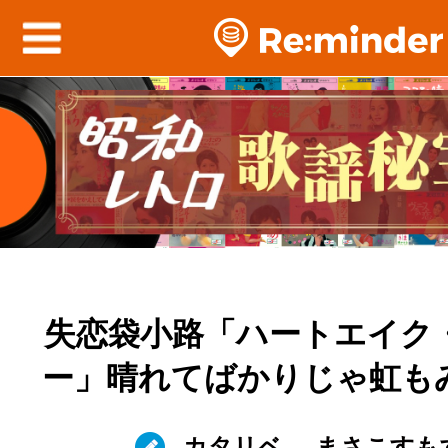
失恋袋小路「ハートエイク
ー」晴れてばかりじゃ虹も
カタリベ
まさこすも