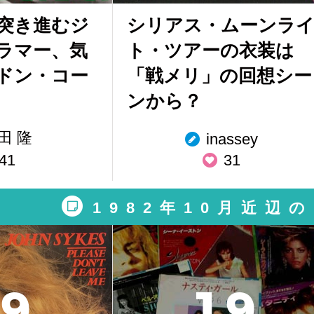
突き進むジ
シリアス・ムーンラ
ラマー、気
ト・ツアーの衣装は
ドン・コー
「戦メリ」の回想シー
ンから？
田 隆
inassey
41
31
1982年10月近辺
9
1
9