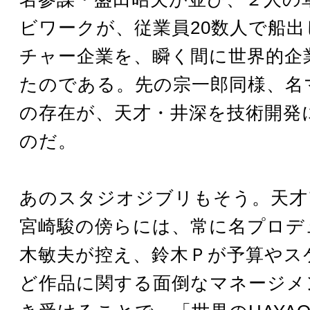
ビワークが、従業員20数人で船
チャー企業を、瞬く間に世界的企
たのである。先の宗一郎同様、名
の存在が、天才・井深を技術開発
のだ。
あのスタジオジブリもそう。天才
宮崎駿の傍らには、常に名プロデ
木敏夫が控え、鈴木Ｐが予算やス
ど作品に関する面倒なマネージメ