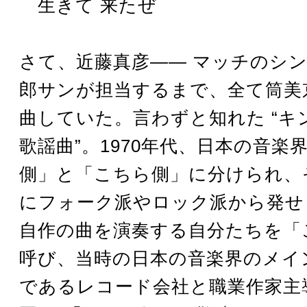
生きて 来たぜ
さて、近藤真彦―― マッチのシ
郎サンが担当するまで、全て筒美
曲していた。言わずと知れた “キ
歌謡曲”。1970年代、日本の音楽
側」と「こちら側」に分けられ、
にフォーク派やロック派から発せ
自作の曲を演奏する自分たちを「
呼び、当時の日本の音楽界のメイ
であるレコード会社と職業作家主