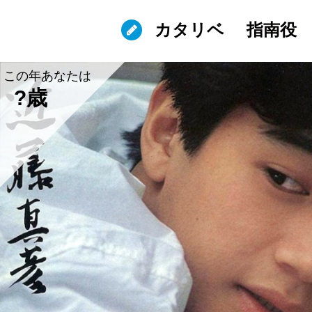
カタリベ
指南役
この年あなたは
?歳