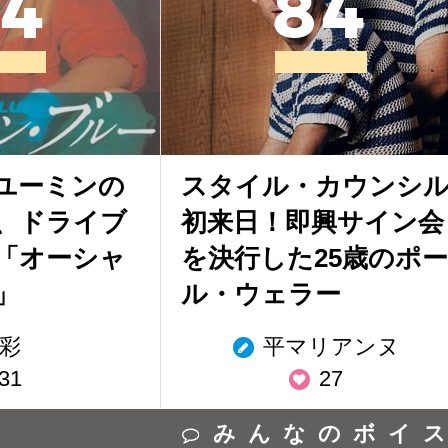
4
8
4
ユーミンの
スタイル・カウンシ
、ドライブ
初来日！即興サイン会
「オーシャ
を決行した25歳のポー
」
ル・ウェラー
彩
平マリアンヌ
31
27
みんなのボイ