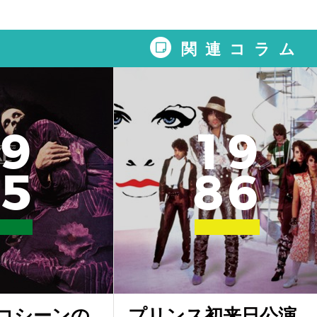
関連コラム
9
1
9
5
8
6
コシーンの
プリンス初来日公演、