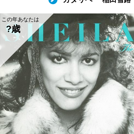
この年あなたは
?歳