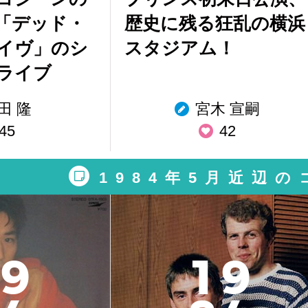
「デッド・
歴史に残る狂乱の横浜
イヴ」のシ
スタジアム！
ライブ
田 隆
宮木 宣嗣
45
42
1984年5月近辺
9
1
9