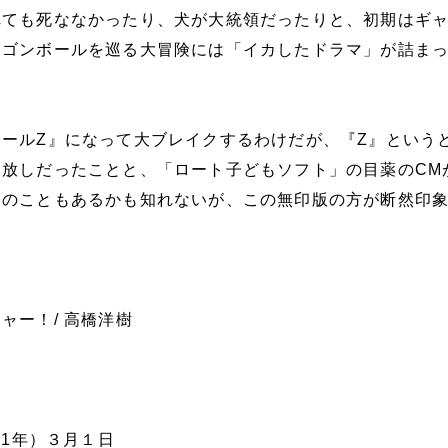
れても死ななかったり、犬が大統領だったりと、初期はギ
ラゴンボールを巡る大冒険には「イカしたドラマ」が詰ま
ールZ』になって大ブレイクするわけだが、『Z』という
っ放しだったことと、「ロート子どもソフト」の目薬のCM
齢のこともあるかも知れないが、この無印版の方が断然印
ャー！/ 高橋洋樹
61年）３月１日