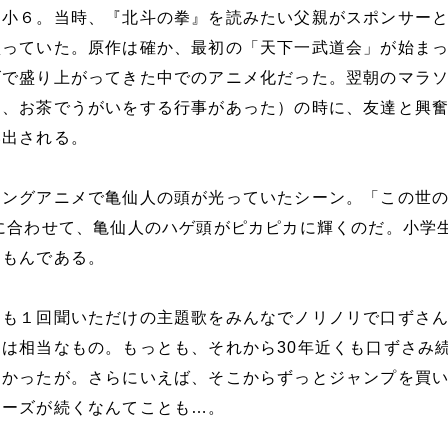
は小６。当時、『北斗の拳』を読みたい父親がスポンサー
買っていた。原作は確か、最初の「天下一武道会」が始ま
ズで盛り上がってきた中でのアニメ化だった。翌朝のマラ
し、お茶でうがいをする行事があった）の時に、友達と興
い出される。
ニングアニメで亀仙人の頭が光っていたシーン。「この世
に合わせて、亀仙人のハゲ頭がピカピカに輝くのだ。小学
なもんである。
らも１回聞いただけの主題歌をみんなでノリノリで口ずさ
は相当なもの。もっとも、それから30年近くも口ずさみ
なかったが。さらにいえば、そこからずっとジャンプを買
リーズが続くなんてことも…。