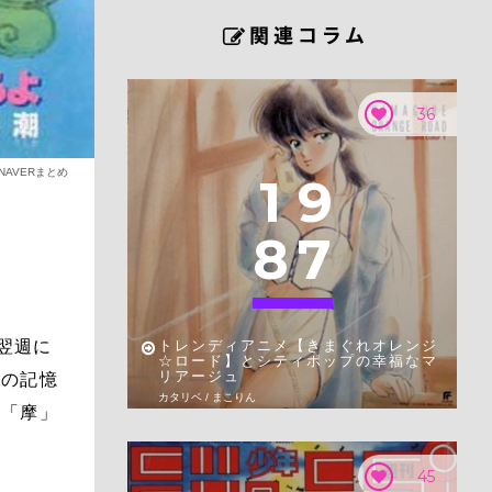
36
NAVERまとめ
1
9
8
7
翌週に
トレンディアニメ【きまぐれオレンジ
☆ロード】とシティポップの幸福なマ
リアージュ
その記憶
カタリベ / まこりん
の「摩」
45