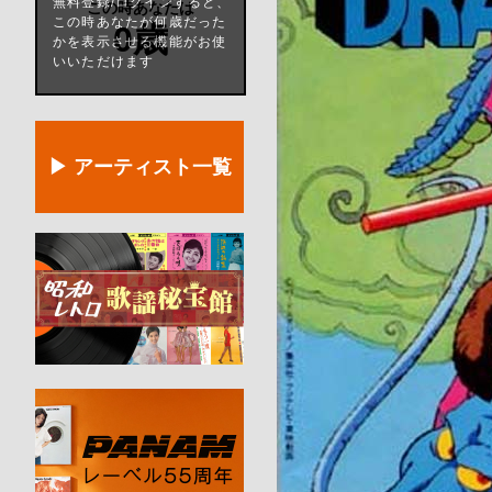
無料登録/ログインすると、
この時あなたは
この時あなたが何歳だった
0歳
かを表示させる機能がお使
いいただけます
▶ アーティスト一覧