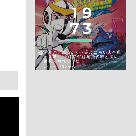
1
9
7
3
昭和のアニソンから選ぶエモい大合唱
曲３選！1970年代は菊池俊輔と渡辺
宙明の時代だった
カタリベ / 使徒メルヘン