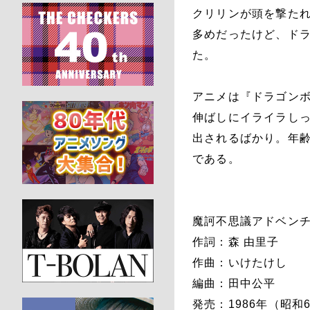
クリリンが頭を撃た
多めだったけど、ド
た。
アニメは『ドラゴンボ
伸ばしにイライラし
出されるばかり。年
である。
魔訶不思議アドベンチ
作詞：森 由里子
作曲：いけたけし
編曲：田中公平
発売：1986年（昭和