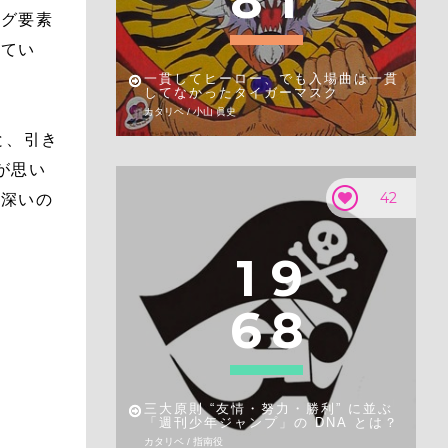
8
1
ャグ要素
ってい
一貫してヒーロー、でも入場曲は一貫
してなかったタイガーマスク
カタリベ / 小山 眞史
と、引き
が思い
42
象深いの
1
9
6
8
三大原則 “友情・努力・勝利” に並ぶ
「週刊少年ジャンプ」の DNA とは？
カタリベ / 指南役