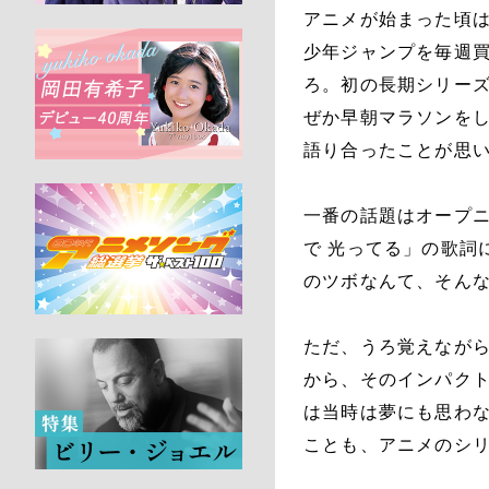
アニメが始まった頃
少年ジャンプを毎週
ろ。初の長期シリー
ぜか早朝マラソンを
語り合ったことが思
一番の話題はオープ
で 光ってる」の歌詞
のツボなんて、そん
ただ、うろ覚えなが
から、そのインパクト
は当時は夢にも思わ
ことも、アニメのシ