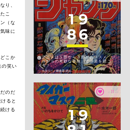
となり、
1
9
ったこ
ソン（な
8
6
奮気味に
のどこか
アニメは１部から３部がおススメ「ジ
ョジョの奇妙な冒険」で洋楽を聴こ
う！
生の笑い
カタリベ / 鎌倉屋 武士
11
んだのだ
続けると
1
9
い続ける