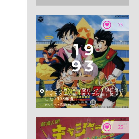
75
1
9
9
3
ドラゴンボールが変わった！孫悟飯の
ハイスクール編（魔人ブウ編）に突入
した1993年夏
カタリベ / 広瀬いくと
25