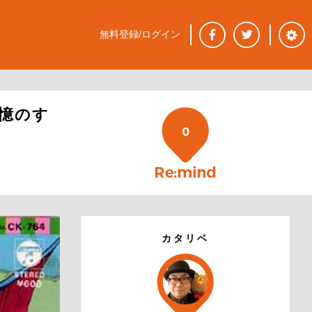
無料登録/ログイン
憶のす
0
カタリベ