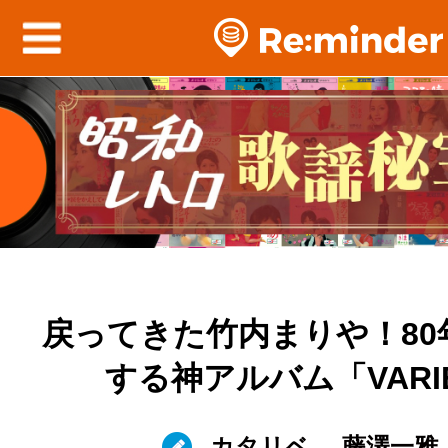
戻ってきた竹内まりや！80
する神アルバム「VARI
カタリベ
藤澤一雅