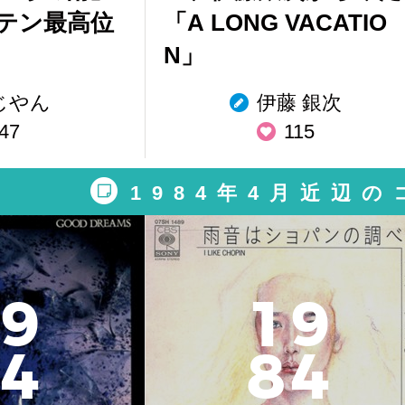
テン最高位
「A LONG VACATIO
N」
じやん
伊藤 銀次
47
115
1984年4月近辺
9
1
9
4
8
4