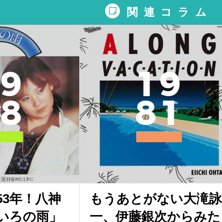
関連コラム
9
1
9
8
8
1
53年！八神
もうあとがない大滝詠
いろの雨」
一、伊藤銀次からみた