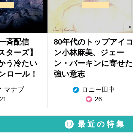
一斉配信
80年代のトップアイ
スターズ】
ン小林麻美、ジェー
かう冷たい
ン・バーキンに寄せた
ンロール！
強い意志
 マナブ
ロニー田中
21
26
最近の特集