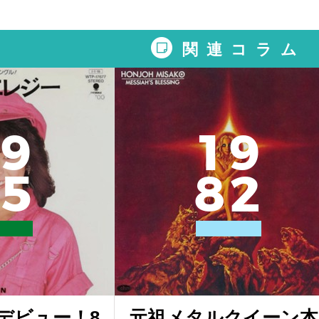
関連コラム
9
1
9
5
8
2
デビュー！8
元祖メタルクイーン本