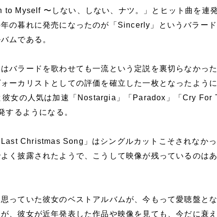
n to Myself 〜しない、しない、ナツ。」とヒット曲を連
年の暮れに発売になったのが「Sincerly」というバラー
ルバムである。
ーはバラードを歌わせても一流という定説を裏切らなかっ
ヴォーカリストとしての評価を確立した一枚となったよう
の人気は加速「Nostargia」「Paradox」「Cry For 
連発するようになる。
st Christmas Song」はシングルカットこそされなか
でよく披露されたようで、こうして映像が残っているのは
と思っていた彼女のベストアルバムが、今もって愛聴盤と
たが、彼女が近年発表した作品や映像を見ても、今だに衰