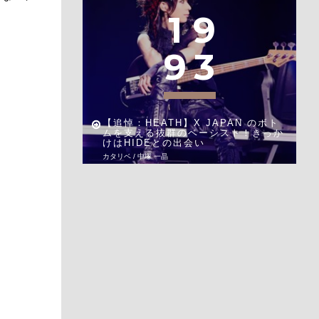
1
9
9
3
【追悼：HEATH】X JAPAN のボト
ムを支える抜群のベーシスト！きっか
けはHIDEとの出会い
カタリベ / 中塚 一晶