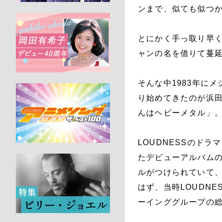
ンまで、似ても似つ
とにかく手っ取り早
ャンの名を借りて蔓延
そんな中1983年に
り始めてきたのが浜
んはヘビーメタル」
LOUDNESSのド
たデビューアルバムのタ
ルがつけられていて
はず、当時LOUDN
ーインググループの