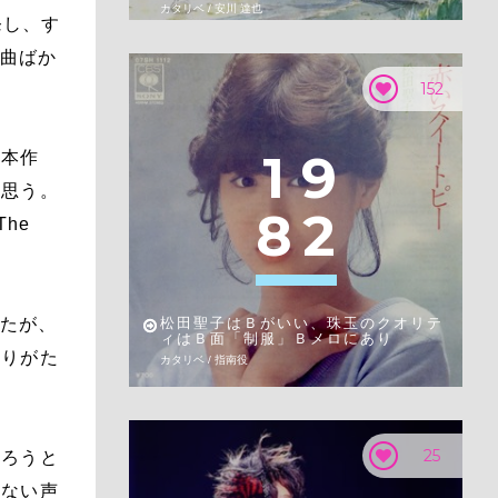
カタリベ / 安川 達也
発し、す
ド曲ばか
152
1
9
た本作
に思う。
8
2
The
ったが、
松田聖子はＢがいい、珠玉のクオリテ
ィはＢ面「制服」Ｂメロにあり
ありがた
カタリベ / 指南役
25
なろうと
えない声