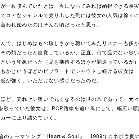
氏が一枚咬んでいたとは、今になってみれば納得できる事
んてコアなジャンルで売り出した割には彼女の人気は徐々
て言われ始めたのはそんな頃だったと思う。
なんて、はじめはもの珍しさから聴いてみたリスナーも多
もその類だったと自覚しているが、正直、何て品のない歌
うという印象だった（品を期待するほうが間違っているが
でもかというほどのビブラートでシャウトし続ける彼女は
張感が強く、いただけない感じだったのだ。
るほど、売れセン狙いで丸くなるのは世の常であって、元
を歌っていた彼女は、POP路線を追い風にして、幅広い順
ンガーに上り詰めていく。
輪のテーマソング「Heart & Soul」、1989年カネボウ夏