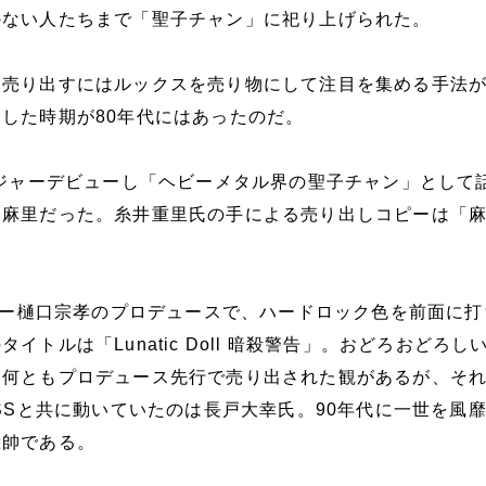
かない人たちまで「聖子チャン」に祀り上げられた。
く売り出すにはルックスを売り物にして注目を集める手法
した時期が80年代にはあったのだ。
メジャーデビューし「ヘビーメタル界の聖子チャン」として
田麻里だった。糸井重里氏の手による売り出しコピーは「
。
ラマー樋口宗孝のプロデュースで、ハードロック色を前面に
イトルは「Lunatic Doll 暗殺警告」。おどろおどろし
、何ともプロデュース先行で売り出された観があるが、そ
ESSと共に動いていたのは長戸大幸氏。90年代に一世を風
総帥である。