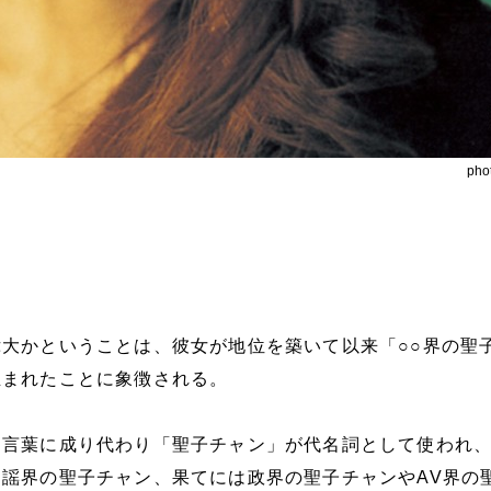
pho
大かということは、彼女が地位を築いて以来「○○界の聖
生まれたことに象徴される。
う言葉に成り代わり「聖子チャン」が代名詞として使われ
謡界の聖子チャン、果てには政界の聖子チャンやAV界の