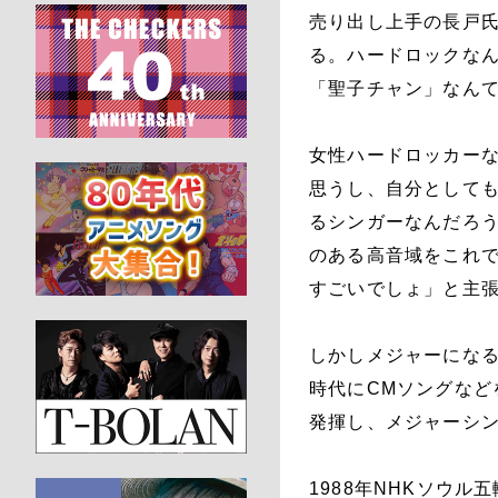
売り出し上手の長戸
る。ハードロックな
「聖子チャン」なん
女性ハードロッカー
思うし、自分として
るシンガーなんだろ
のある高音域をこれ
すごいでしょ」と主
しかしメジャーにな
時代にCMソングなど
発揮し、メジャーシ
1988年NHKソウル五