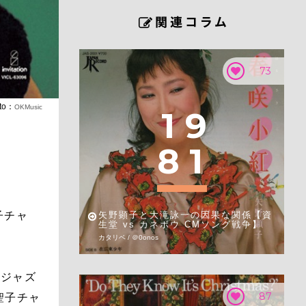
73
to：
OKMusic
1
9
8
1
子チャ
矢野顕子と大滝詠一の因果な関係【資
生堂 vs カネボウ CMソング戦争】
カタリベ / ＠0onos
、ジャズ
87
聖子チャ