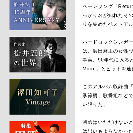
ペーンソング「Retur
っかり名が知れたその
りを集めたベストア
ハードロックシンガ
は、浜田麻里の女性
事実、90年代に入ると彼女
Moon」とヒットを
このアルバム収録曲「La
季節柄、歌番組など
い限りだ。
初めはいただけない
は思いもよらなかっ