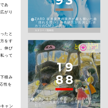
9
3
実であ
に広がり
ZARD 坂井泉水の美声が最も輝いた曲
「揺れる想い」一色紗英が出演したポ
カリのCMソング！
カタリベ / 指南役
かったと
い方をす
27
）。伸び
「私って
1
9
8
8
々下積み
応性を
スタジオジブリ作品「となりのトト
ロ」と「火垂るの墓」は同時上映だっ
た！
のキャン