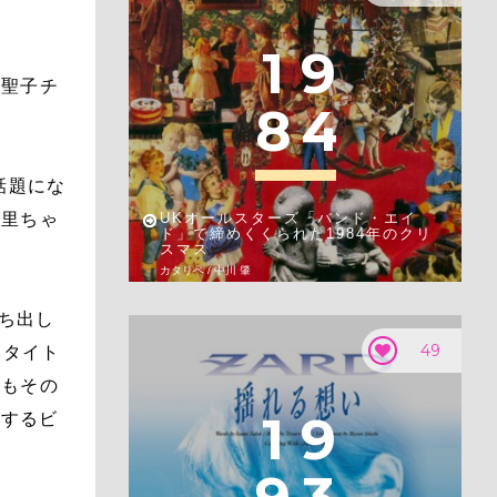
1
9
が聖子チ
8
4
話題にな
麻里ちゃ
UKオールスターズ「バンド・エイ
ド」で締めくくられた1984年のクリ
スマス
カタリベ / 中川 肇
打ち出し
49
いタイト
れもその
1
9
靡するビ