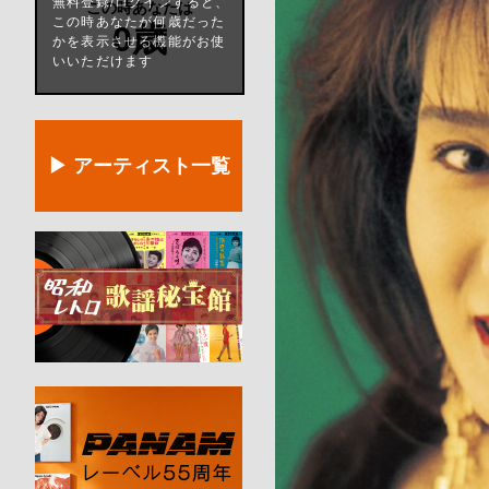
無料登録/ログインすると、
この時あなたは
この時あなたが何歳だった
0歳
かを表示させる機能がお使
いいただけます
▶ アーティスト一覧