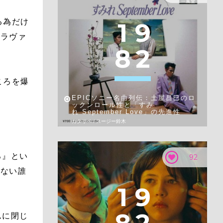
る為だけ
1
9
・ラヴァ
8
2
ころを爆
EPICソニー名曲列伝：土屋昌巳のロ
ックンロール性と「すみ
れ September Love」の先進性
カタリベ / スージー鈴木
ろ』とい
92
はない誰
1
9
ムに閉じ