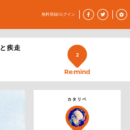
無料登録/ログイン
と疾走
2
カタリベ