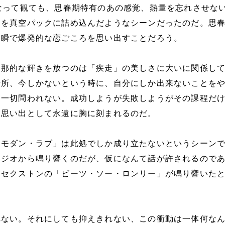
なって観ても、思春期特有のあの感覚、熱量を忘れさせな
てを真空パックに詰め込んだようなシーンだったのだ。思
一瞬で爆発的な恋ごころを思い出すことだろう。
刹那的な輝きを放つのは「疾走」の美しさに大いに関係し
場所、今しかないという時に、自分にしか出来ないことを
は一切問われない。成功しようが失敗しようがその課程だ
る思い出として永遠に胸に刻まれるのだ。
「モダン・ラブ」は此処でしか成り立たないというシーン
ラジオから鳴り響くのだが、仮になんて話が許されるので
・セクストンの「ビーツ・ソー・ロンリー」が鳴り響いた
れない。それにしても抑えきれない、この衝動は一体何な