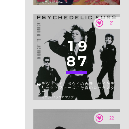
カタリベ / ＠0onos
21
1
9
8
7
デヴィッド・ボウイの再来、サイケデ
リック・ファーズこそ真のロックスタ
ー
カタリベ / ソウマ マナブ
22