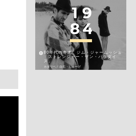
1
9
8
4
80年代の奇才、ジム・ジャームッシュ
「ストレンジャー・ザン・パラダイ
ス」
カタリベ / 白石・しゅーげ