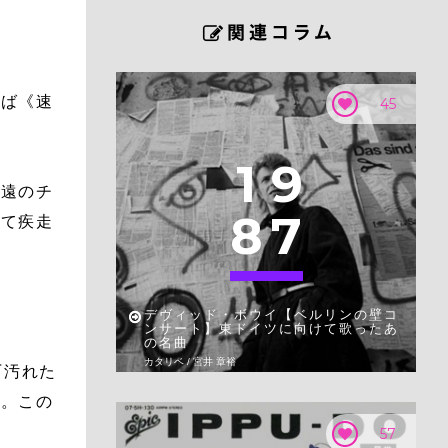
えば《速
45
。
1
9
永遠のチ
8
7
いて疾走
デヴィッド・ボウイ【ベルリンの壁コ
ンサート】東ドイツに向けて歌ったあ
の名曲
カタリベ / 宮井 章裕
『汚れた
目。この
57