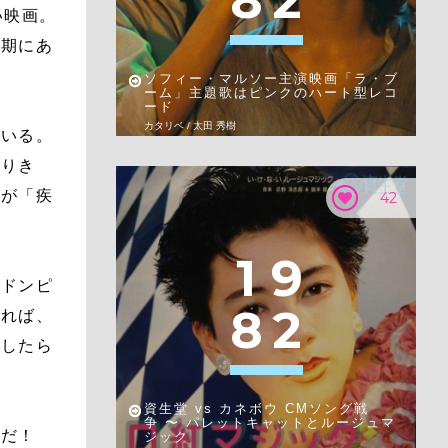
8
2
い映画。
春期にあ
ソフィー・マルソー主演映画「ラ・ブ
ーム」主題歌はピンクのハート型レコ
ード
カタリベ / 太田 秀樹
ている。
やりき
けが「疾
42
1
9
でドンピ
8
2
あれば、
としたら
資生堂 vs カネボウ CMソング戦
争 〜 パレットキャットとルージュマ
んだ！
ジック