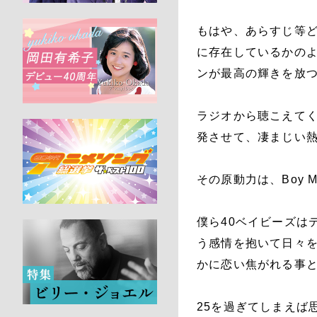
もはや、あらすじ等ど
に存在しているかの
ンが最高の輝きを放
ラジオから聴こえてく
発させて、凄まじい
その原動力は、Boy Mee
僕ら40ベイビーズは
う感情を抱いて日々
かに恋い焦がれる事
25を過ぎてしまえば