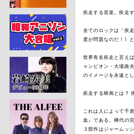
疾走する音楽。疾走
全てのロックは「疾
度が問題なのだ！》
世界有名疾走と言え
ャンピオン・大場政
のイメージを永遠と
疾走する映画とは？ 
これは人によって千差
血』である。稀代の
３部作はジャームッ