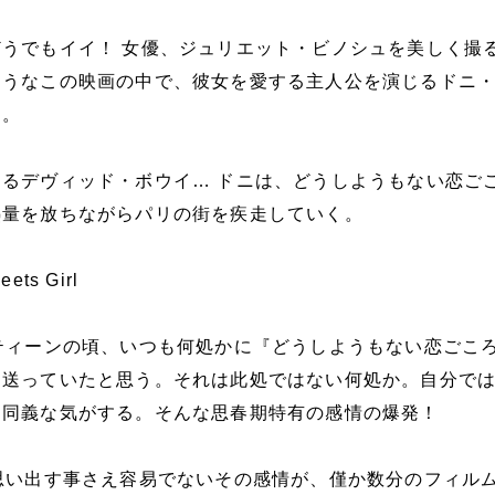
うでもイイ！ 女優、ジュリエット・ビノシュを美しく撮
ようなこの映画の中で、彼女を愛する主人公を演じるドニ
つ。
るデヴィッド・ボウイ… ドニは、どうしようもない恋ご
熱量を放ちながらパリの街を疾走していく。
ts Girl
ティーンの頃、いつも何処かに『どうしようもない恋ごこ
を送っていたと思う。それは此処ではない何処か。自分で
と同義な気がする。そんな思春期特有の感情の爆発！
思い出す事さえ容易でないその感情が、僅か数分のフィル