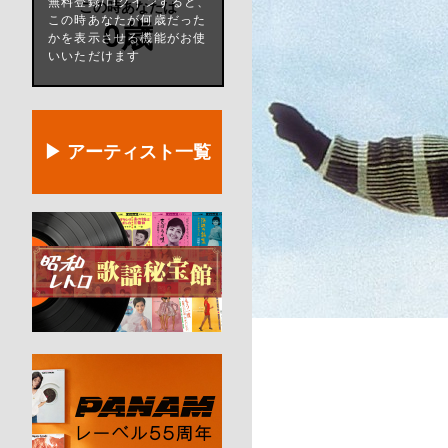
無料登録/ログインすると、
この時あなたは
この時あなたが何歳だった
0歳
かを表示させる機能がお使
いいただけます
▶ アーティスト一覧