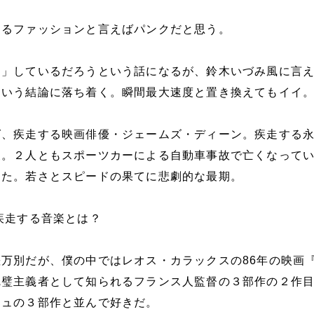
するファッションと言えばパンクだと思う。
走」しているだろうという話になるが、鈴木いづみ風に言
という結論に落ち着く。瞬間最大速度と置き換えてもイイ
ば、疾走する映画俳優・ジェームズ・ディーン。疾走する
夫。２人ともスポーツカーによる自動車事故で亡くなって
した。若さとスピードの果てに悲劇的な最期。
疾走する音楽とは？
万別だが、僕の中ではレオス・カラックスの86年の映画
完璧主義者として知られるフランス人監督の３部作の２作
シュの３部作と並んで好きだ。