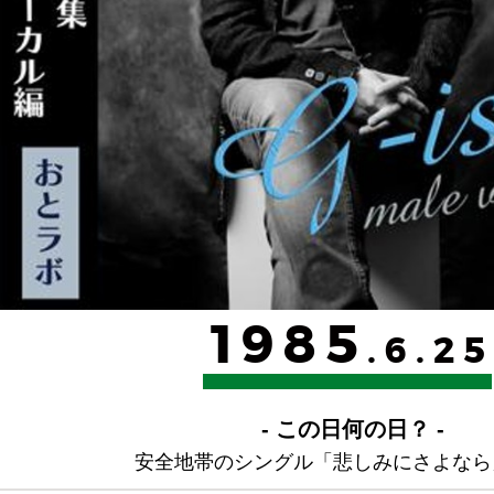
1985
.6.25
- この日何の日？ -
安全地帯のシングル「悲しみにさよなら