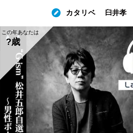
カタリベ
臼井孝
この年あなたは
?歳