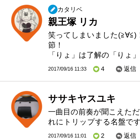
カタリベ
親王塚 リカ
笑ってしまいました(≧∀≦
節！
「りょ」は了解の「りょ」
4
返信
2017/09/16 11:33
ササキヤスユキ
一曲目の前奏が聞こえただ
れにトリップする名盤で
2
返信
2017/09/16 11:01