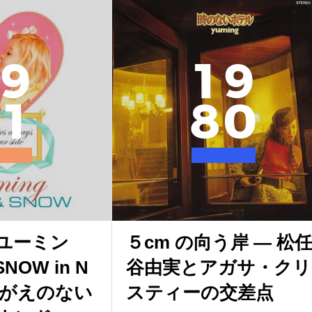
9
1
9
1
8
0
！ユーミン
５cm の向う岸 — 松
SNOW in N
谷由実とアガサ・クリ
けがえのない
スティーの交差点