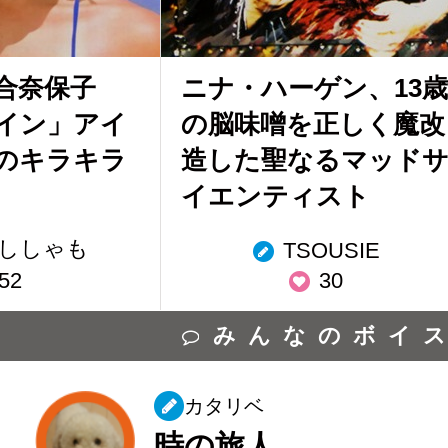
河合奈保子
ニナ・ハーゲン、13歳
イン」アイ
の脳味噌を正しく魔改
のキラキラ
造した聖なるマッド
イエンティスト
ししゃも
TSOUSIE
52
30
みんなのボイ
カタリベ
時の旅人