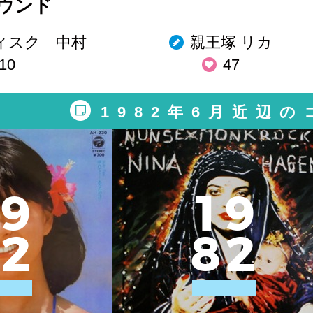
ウンド
ィスク 中村
親王塚 リカ
10
47
1982年6月近辺
9
1
9
2
8
2